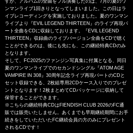
すが、アルバムの全曲をフル演奏したのは、7月の夏のワ
ンマンライブ1回きりとなってしまいました。この日はラ
イブレコーディングを実施しておりました。夏のワンマン
ライブより『EVIL LEGEND THIRTEEN』のライブ再現パ
ート全曲をCDに収録しております。『EVIL LEGEND
THIRTEEN』収録曲のライブバージョン全曲をCDで聴く
ことができるのは、後にも先にも、この継続特典CDのみ
となります。
そして、FC2025のファンジン写真集に付属となる、同日
夏のワンマンライブでのセカンドシングル『ATOM AGE
VAMPIRE IN 308』30周年記念ライブ再現パートのCDと
セット収録できる、2枚組専用2CDケース入りでのプレゼ
ントとなります！2枚まとめてCDパッケージに収納して
保管することができます。
※こちらの継続特典CDはFIENDISH CLUB 2026のFC通
販では販売いたしません。あくまでも早期継続期間にお手
続きをしていただいたFC継続会員の方のみにプレゼント
されるCDです！