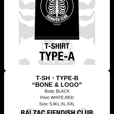
T-SH・TYPE-B
“BONE & LOGO”
Body: BLACK
Print: WHITE,RED
Size: S.M.L.XL.XXL