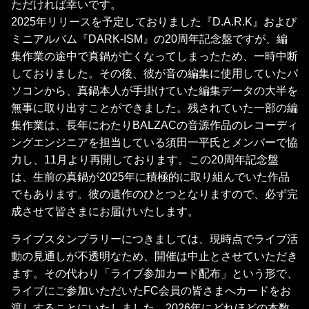
ただければ幸いです。
2025年リリースを予定しておりました『D.A.R.K』および
ミニアルバム『DARK-ISM』の20周年記念盤ですが、編
集作業の途中で真鍋が亡くなってしまったため、一時中断
しておりました。その後、彼が音の編集に使用していたパ
ソコンから、真鍋本人が手掛けていた編集データの大半を
無事に取り出すことができました。残されていた一部の編
集作業は、長年にわたりBALZACの音源作品のレコーディ
ングエンジニアを担当している須田一平氏とメンバーで協
力し、11月より再開しております。この20周年記念盤
は、生前の真鍋が2025年に積極的に取り組んでいた作品
でもあります。彼の遺作のひとつとなりますので、必ず完
成させて皆さまにお届けいたします。
ライブスタンプラリーにつきましては、現時点でライブ活
動の見通しが不透明なため、開催は中止とさせていただき
ます。その代わり「ライブ参加カード配布」という形で、
ライブにご参加いただいたFC会員の皆さまへカードをお
渡しすることにいたしました。2026年にどれほどの本数