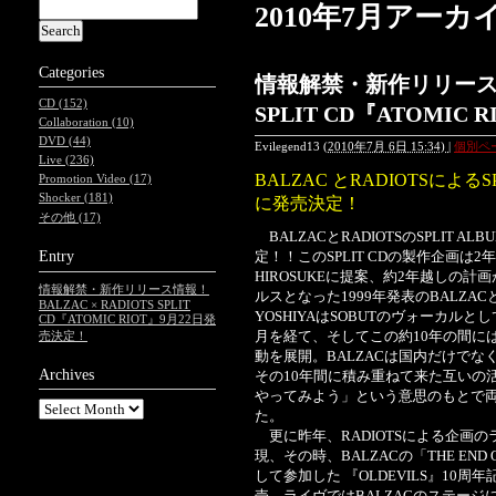
2010年7月アーカ
Categories
情報解禁・新作リリース情報
CD (152)
SPLIT CD『ATOMIC
Collaboration (10)
DVD (44)
Evilegend13
(
2010年7月 6日 15:34)
|
個別ペ
Live (236)
BALZAC とRADIOTSによるS
Promotion Video (17)
Shocker (181)
に発売決定！
その他 (17)
BALZACとRADIOTSのSPLIT AL
定！！このSPLIT CDの製作企画は2年前
Entry
HIROSUKEに提案、約2年越しの
情報解禁・新作リリース情報！
ルスとなった1999年発表のBALZACとS
BALZAC × RADIOTS SPLIT
YOSHIYAはSOBUTのヴォーカルと
CD『ATOMIC RIOT』9月22日発
月を経て、そしてこの約10年の間には、
売決定！
動を展開。BALZACは国内だけで
Archives
その10年間に積み重ねて来た互いの
やってみよう」という意思のもとで両者
た。
更に昨年、RADIOTSによる企画の
現、その時、BALZACの「THE END
して参加した 『OLDEVILS』10
売。ライヴではBALZACのステージにY