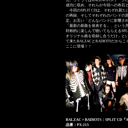
成功に収め、それらが今回への布石
今回のSPLIT CDは、それぞれ
の再録、そしてそれぞれのバンドの
定。お互い「どんなバンドに影響さ
「最新の新曲を発表する」、という
対称的に楽しんで聴いてもらえるSPL
オリジナル曲を収録し合うだけ」とい
て来たBALZACとRADIOTSだから
ここに登場！！
BALZAC × RADIOTS：SPLIT C
品番：PX-215