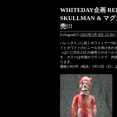
WHITEDAY企画 
SKULLMAN & マ
売!!!
Evilegend13
(
2011年3月 8日 23:50)
|
バレンタインに続くホワイトデーSK
ドとホワイトのビニールを掛け合わ
っぱいにBALZACの縁有りのオー
す。カラーは外側がブラックで、内
ります。
価格5,985円（税込）3月13日（日