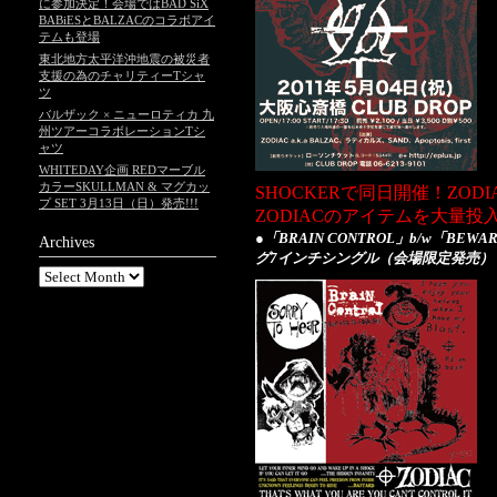
に参加決定！会場ではBAD SiX
BABiESとBALZACのコラボアイ
テムも登場
東北地方太平洋沖地震の被災者
支援の為のチャリティーTシャ
ツ
バルザック × ニューロティカ 九
州ツアーコラボレーションTシ
ャツ
WHITEDAY企画 REDマーブル
カラーSKULLMAN & マグカッ
SHOCKERで同日開催！ZODI
プ SET 3月13日（日）発売!!!
ZODIACのアイテムを大量投
●「BRAIN CONTROL」b/w「BE
Archives
グ7インチシングル（会場限定発売）