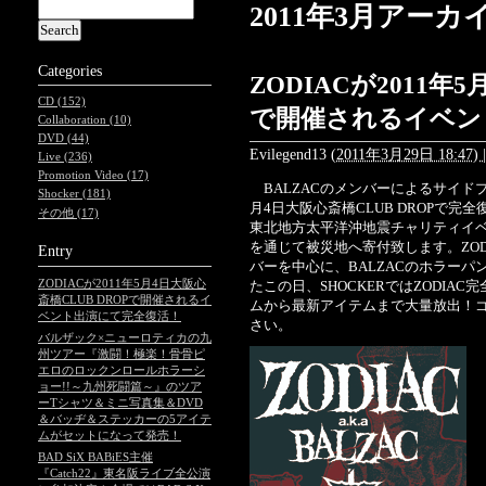
2011年3月アーカ
Categories
ZODIACが2011年
CD (152)
で開催されるイベン
Collaboration (10)
DVD (44)
Evilegend13
(
2011年3月29日 18:47)
|
Live (236)
Promotion Video (17)
BALZACのメンバーによるサイドプロ
Shocker (181)
月4日大阪心斎橋CLUB DROPで完
その他 (17)
東北地方太平洋沖地震チャリティイ
を通じて被災地へ寄付致します。ZODIAC
Entry
バーを中心に、BALZACのホラー
ZODIACが2011年5月4日大阪心
たこの日、SHOCKERではZODIA
斎橋CLUB DROPで開催されるイ
ムから最新アイテムまで大量放出！
ベント出演にて完全復活！
さい。
バルザック×ニューロティカの九
州ツアー『激闘！極楽！骨骨ピ
エロのロックンロールホラーシ
ョー!!～九州死闘篇～』のツア
ーTシャツ＆ミニ写真集＆DVD
＆バッヂ＆ステッカーの5アイテ
ムがセットになって発売！
BAD SiX BABiES主催
『Catch22』東名阪ライブ全公演