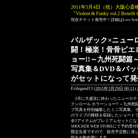
2011年5月4日（祝）大阪心斎橋
『Violent & Funky vol.2 Ben
現在チケット発売中！詳細はLive Sch
バルザック×ニュー
闘！極楽！骨骨ピエ
ョー!!～九州死闘篇
写真集＆DVD＆バ
がセットになって発
Evilegend13
(
2011年3月29日 00:11)
|
3月に大盛況に終わったニューロティ
クンロール ホラーショー!! ～九州死
ブ写真を特別編集したミニ写真集、
のライブの模様を収録したショートフ
全5アイテムがプレミアムセットになっ
SHOCKER WEB STOREにて
限定生産ですので、販売予定数に達
約をお勧め致します。