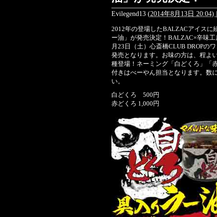
Evilegend13
(
2014年8月13日 20:04)
2012年の登場したBALZACアイス
ー油」が発売決定！BALZAC×辛味
月23日（土）心斎橋CLUB DRO
発売となります。お味の方は、程よ
種登場！ネーミング「白どくろ」「赤ど
付きはべーやん担当となります。数
い。
白どくろ 500円
赤どくろ 1,000円