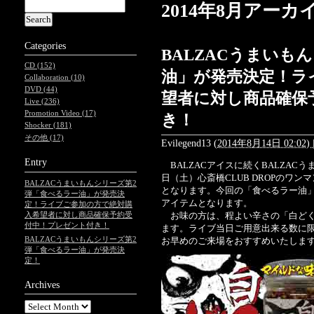
2014年8月アーカ
Categories
BALZACうまいも
CD (152)
油」が発売決定！ラ
Collaboration (10)
DVD (44)
望者に対し商品確保
Live (236)
Promotion Video (17)
き！
Shocker (181)
その他 (17)
Evilegend13
(
2014年8月14日 02:02)
Entry
BALZACアイスに続くBALZAC
日（土）心斎橋CLUB DROPのワ
BALZACうまいもんシリーズ第2
となります。今回の「食べるラー油」
弾「食べるラー油」が発売決
アイテムとなります。
定！ライブご参加の方で絶対購
入希望者に対し商品確保予約受
お味の方は、程よい辛さの「白どく
付中！プレゼント付き！
ます。ライブ当日ご用意出来る数に
BALZACうまいもんシリーズ第2
お早めのご来場をおすすめいたしま
弾「食べるラー油」が発売決
定！
Archives