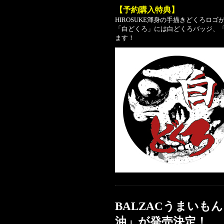
【予約購入特典】
HIROSUKE渾身の手描きどくろロ
「白どくろ」には白どくろバッジ、
ます！
BALZACうまいも
油」が発売決定！