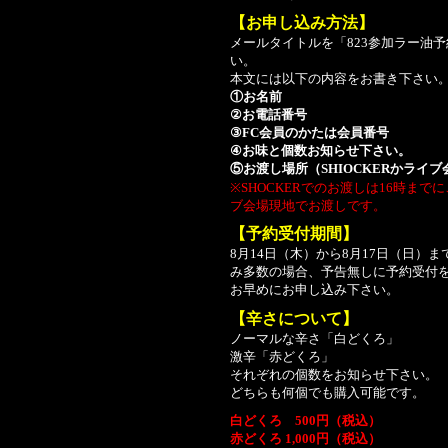
【お申し込み方法】
メールタイトルを「823参加ラー油
い。
本文には以下の内容をお書き下さい
①お名前
②お電話番号
③FC会員のかたは会員番号
④お味と個数お知らせ下さい。
⑤お渡し場所（SHIOCKERかライ
※SHOCKERでのお渡しは16時ま
ブ会場現地でお渡しです。
【予約受付期間】
8月14日（木）から8月17日（日
み多数の場合、予告無しに予約受付
お早めにお申し込み下さい。
【辛さについて】
ノーマルな辛さ「白どくろ」
激辛「赤どくろ」
それぞれの個数をお知らせ下さい。
どちらも何個でも購入可能です。
白どくろ 500円（税込）
赤どくろ 1,000円（税込）