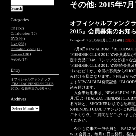
その他: 2015年
Categories
オフィシャルファンクラブ『B
CD (152)
2015』会員募集のお知
Collaboration (10)
DVD (44)
Evilegend13
(
2015年7月 6日 11:48)
|
個別ペ
Live (236)
7月8日NEW ALBUM『BLOODSUC
Promotion Video (17)
"FIENDISH CLUB 2015"の会員
Shocker (181)
定非売品CDや、Tシャツなど様々な
その他 (17)
"FIENDISH CLUB 2015"
Entry
りいただくか、今回の募集からSHOCKE
み頂ける様になります。7月8日から
オフィシャルファンクラブ
ますNEW ALBUM発売記念『BLOOD
『BALZAC FIENDISH CLUB
込み頂けます。
2015』会員募集のお知らせ
入会申込用紙は、NEW ALBUM『B
月7日よりBALZAC FIENDISH
Archives
る方法と、SHOCKER店頭でも配
のFIENDISH CLUBファンジンにも
ご不明な点、ご質問などございましたら、FIE
ください。
今回も従来の一般会員と、BALZAC F
WEB会員は、毎月13日に発行、発送して