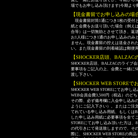
場でもお申し込み頂けます(今期より
【現金書留でお申し込みの場
現金書留封筒1通につき1枚の受付
紙と会費をお送り頂いた場合（例え
合等）は一切無効とさせて頂き、返
お1人様につき1通のお申し込みのみ
ません。現金書留の控えは送金され
い。また現金書留の到着確認は郵便
【SHOCKER店頭、BALZ
SHOCKER店頭、BALZACのラ
要事項をご記入の上、会費と一緒にS
渡し下さい。
【SHOCKER WEB STOR
SHOCKER WEB STOREにてお
WEB会員会費3,500円（税込）の
その際、必ず備考欄に入会申し込み
ようにご記入下さい）。またはご注文
てれている申し込み用紙、もしくはB
した申し込み用紙に必要事項を全てご
STOREにてお申し込み頂いた方は
の代引きにて発送致しますので、そ
際に、SHOCKER WEB STOR