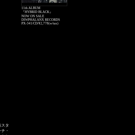
11th ALBUM
『HYBRID BLACK』
NOW ON SALE
DIWPHALANX RECORDS
PX-341/CD/¥2,778(w/tax)
表スタ
ンチ・