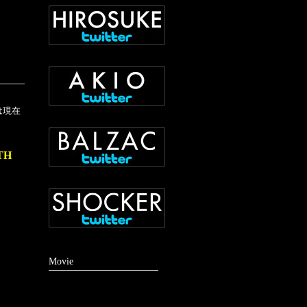
は現在
。
TH
Movie