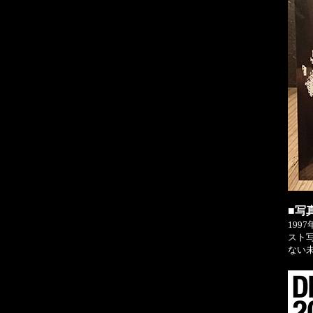
■写
199
スト
ない