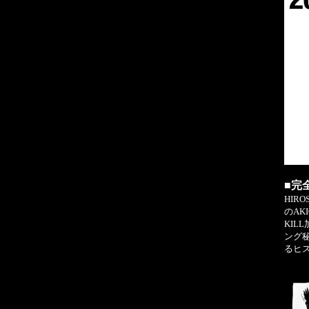
■完
HIR
のAK
KI
ング
るヒ