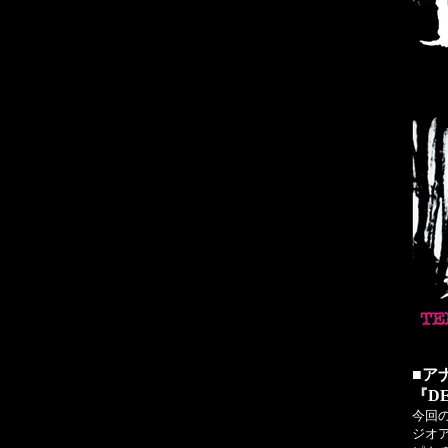
■ア
『DE
今回
ジオ