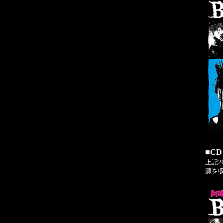
■CD
上記2
源を