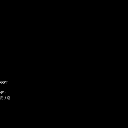
96年
、
ーディ
振り返