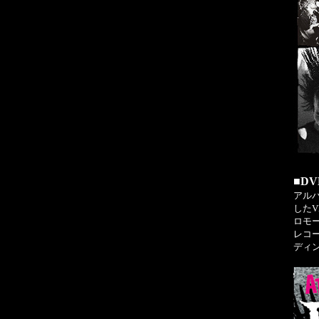
■DV
アルバ
したV
ロモ
レコー
ディン