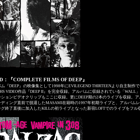
D：『COMPLETE FILMS OF DEEP』
ム『DEEP』の映像集として1998年にEVILEGEND THIRTEENより自主制作
HS VIDEO作品『DEEP II』を完全収録。アルバムに収録されている「WALL
ーションビデオクリップもここに収録。更にDEEP期の2本のライブを収録。ア
ディング直前で脱退したMASAMI在籍時の1997年初期ライブと、アルバム
グ終了直後に加入したKILLの初ライブとなった新宿LOFTでのライブをフル