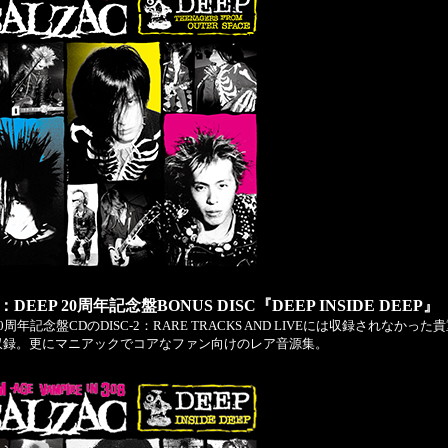
：DEEP 20周年記念盤BONUS DISC『DEEP INSIDE DEEP』
0周年記念盤CDのDISC-2：RARE TRACKS AND LIVEには収録されなかった
収録。更にマニアックでコアなファン向けのレア音源集。