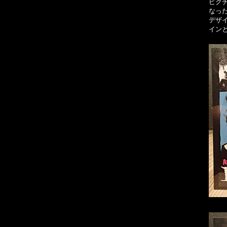
ピク
なった
デザ
イン