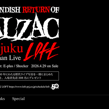
nks
Special