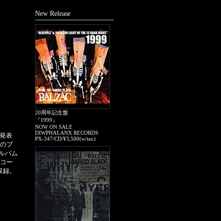
New Release
20周年記念盤
『1999』
NOW ON SALE
DIWPHALANX RECORDS
で発表
PX-347/CD/¥3,500(w/tax)
」のプ
ルバム
レコー
収録。