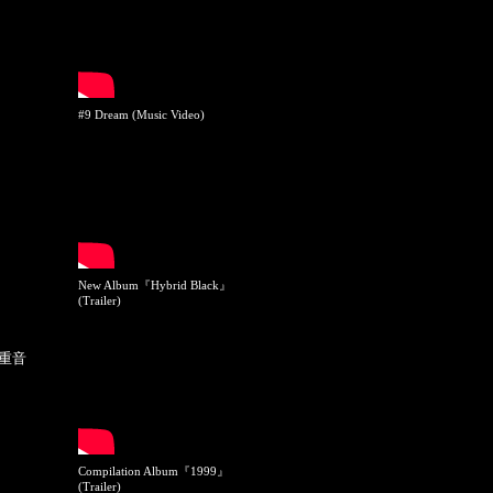
#9 Dream (Music Video)
New Album『Hybrid Black』
(Trailer)
貴重音
Compilation Album『1999』
(Trailer)