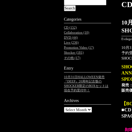
C
Categories
10
CD (152)
SH
Collaboration (10)
DVD (44)
Evileg
Live (236)
10月
Promotion Video (17)
予約
Shocker (181)
SHOC
その他 (17)
SHO
Entry
ANN
10月31日HALLOWEEN発売
SP
『DEEP』20周年記念盤の
発売：
SHOCKER限定のBOXセットは
販売価
現在予約受付中！
Archives
【B
■CD
SPA