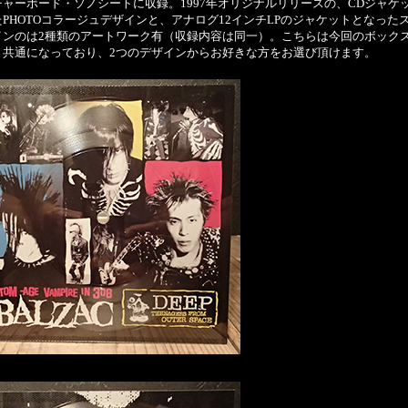
チャーボード・ソノシートに収録。1997年オリジナルリリースの、CDジャケ
PHOTOコラージュデザインと、アナログ12インチLPのジャケットとなった
インのは2種類のアートワーク有（収録内容は同一）。こちらは今回のボック
と共通になっており、2つのデザインからお好きな方をお選び頂けます。