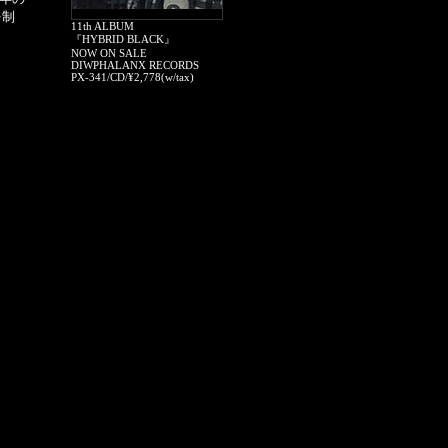
を制
11th ALBUM
『HYBRID BLACK』
NOW ON SALE
DIWPHALANX RECORDS
PX-341/CD/¥2,778(w/tax)