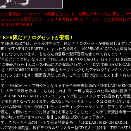
ちらの画像はCDジャケットの画像となります。今回のアナログ化に際して199
トセッションで撮影したアーティスト写真を用いたアートワークで登場致しま
ットは9月末頃発表！
OCKER限定アナログセットが登場！
てSHOCKERでは、完全受注生産で、限定アナログセットが登場致します！
HE LAST MEN ON EARTH』にまつわる音源や、1995年のBALZACの貴重音
ットになっております。もちろん初登場の驚愕音源も含まれております！
回アナログ化となります『THE LAST MEN ON EARTH』12インチLPを始
5年に発表されたオムニバス作品にのみ収録されていた「DAY THE EARTH CAU
E」と「FIENDISH GHOULS」の2曲をカップリングしたアナログ7インチソノ
トになっております！廃盤音源だった為、これまで聴けなかった方も多くおら
ます。
、今回のセットで初公開となります完全未発表音源の『THE LAST MEN O
RTH』のデモ音源が登場！こちらはこれまでに一度も発表された事の無い音源
E LAST MEN ON EARTH』のレコーディング前に、スタジオで録音された貴
ロデモ音源となっております。残念ながらボーカルトラックは収録されていま
アルバム制作に向かい実施されたレコーディングセッションで、存在していた
音源を、今回のセットでお聴き頂ける事となりました。このデモ音源は今後一
る事が無いと思いますので、是非この機会に聴いてみて下さい。
、こちらも今回のセットで蘇る特別企画！『THE LAST MEN ON EARTH
ルCD完全復刻盤。現在デジタルリマスター盤CDで入手頂ける『THE LAST M