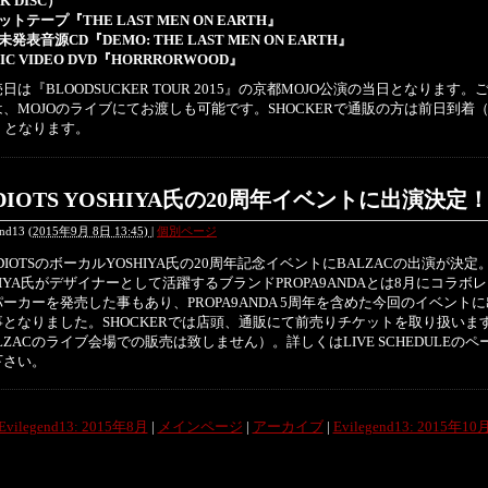
K DISC）
ットテープ『THE LAST MEN ON EARTH』
未発表音源CD『DEMO: THE LAST MEN ON EARTH』
IC VIDEO DVD『HORRRORWOOD』
は『BLOODSUCKER TOUR 2015』の京都MOJO公演の当日となります。
、MOJOのライブにてお渡しも可能です。SHOCKERで通販の方は前日到着（
）となります。
DIOTS YOSHIYA氏の20周年イベントに出演決定
end13
(
2015年9月 8日 13:45)
|
個別ページ
IOTSのボーカルYOSHIYA氏の20周年記念イベントにBALZACの出演が決定
HIYA氏がデザイナーとして活躍するブランドPROPA9ANDAとは8月にコラボ
ーカーを発売した事もあり、PROPA9ANDA 5周年を含めた今回のイベント
事となりました。SHOCKERでは店頭、通販にて前売りチケットを取り扱いま
LZACのライブ会場での販売は致しません）。詳しくはLIVE SCHEDULEのペ
下さい。
 Evilegend13: 2015年8月
|
メインページ
|
アーカイブ
|
Evilegend13: 2015年10月