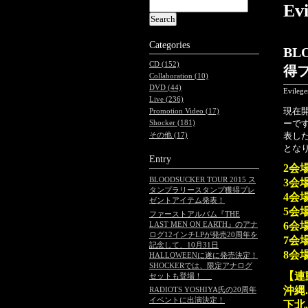
Ev
Categories
BL
CD (152)
得
Collaboration (10)
DVD (44)
Evileg
Live (236)
現在開
Promotion Video (17)
ーで
Shocker (181)
表し
その他 (17)
とな
Entry
2会場
BLOODSUCKER TOUR 2015 ス
3会場
タンプラリースタンプ獲得プレ
4会
ゼントアイテム発表！
5会
ファーストアルバム『THE
LAST MEN ON EARTH』のアナ
6会
ログ12インチLPが発売20周年を
7会
記念して、10月31日
8会場
HALLOWEENに遂に発売決定！
SHOCKERでは、限定アナログ
【連
セットも登場！
沖縄
RADIOTS YOSHIYA氏の20周年
イベントに出演決定！
下北