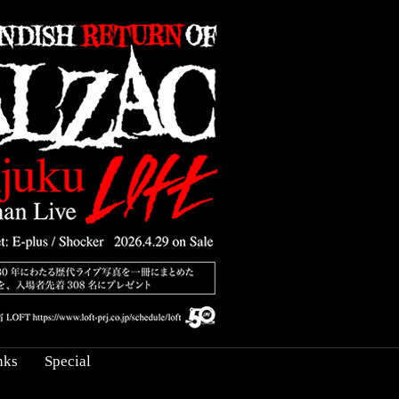
nks
Special