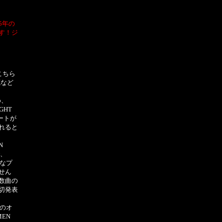
5年の
す！ジ
こちら
源など
め、
GHT
シートが
れると
N
で、
重なプ
せん
数曲の
切発表
』のオ
EN