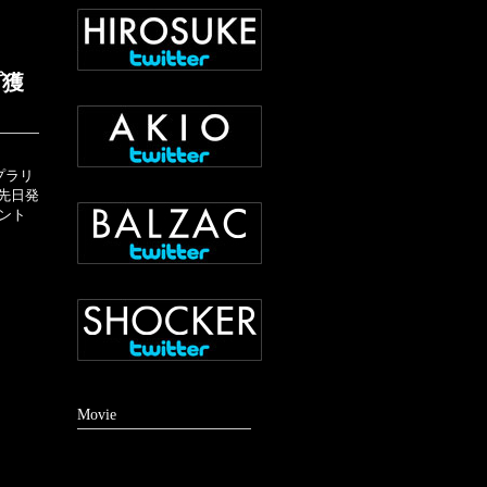
プ獲
プラリ
先日発
ント
Movie