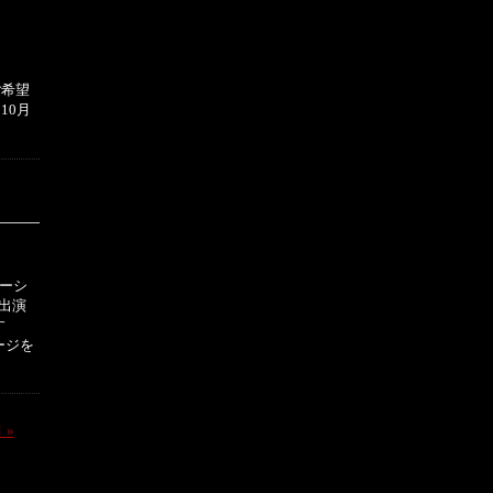
ご希望
10月
！
。
レーシ
に出演
す
ージを
 »