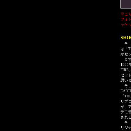
※こ
フォ
ャケ
SH
そし
は『T
がセ
まず今
199
FIR
セッ
思い
そして
EA
『TH
リプ
が、
デモ
され
そして
リジナ