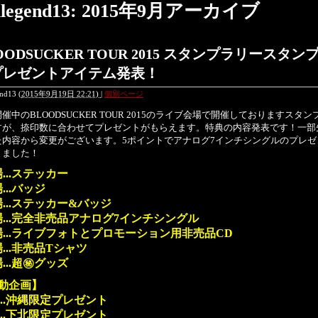
ilegend13: 2015年9月アーカイブ
OODSUCKER TOUR 2015 スタンプラリースタン
プレゼントアイテム発表！
end13
(
2015年9月19日 22:21)
|
個別ページ
催中のBLOODSUCKER TOUR 2015のライブ会場で開催しておりますスタン
すが、捺印数に合わせてプレゼントがもらえます。特典の内容発表です！一部
た内容から変更がございます。5ポイントでアナログ7インチシングルのプレゼ
りました！
...ステッカー
...バッジ
場...ステッカー&バッジ
場...完全非売品アナログ7インチシングル
場...ライブフォトとプロモーション用非売品CD
場...非売品Tシャツ
...超㊙グッズ
動企画】
...沖縄限定プレゼント
...下北限定プレゼント