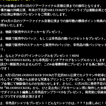
場から8会場は10月31日のツアーファイナル京都公演までの捺印となります。
ー番外編の沖縄公演、年末の下北沢SHELTERのワンマンライブは連動企画と
らの公演は単独のプレゼントをご用意いたします。
まず10月31日のツアーファイナル京都公演までの捺印数の獲得ポイント特典
説明をいたします。
場は、物販で販売中のステッカーをプレゼント。
場は、物販で販売中のバッジ、もしくは非売品の猫バッジセットをプレゼント
場は、物販で販売中のステッカーと販売中のバッジか、非売品の猫バッジセッ
ント。
は、なんとアナログ7インチシングルをプレゼント！MINI
UM『BLOODSUCKER』から非売品7インチアナログをシングルカットしま
頭及び一般販売されませんので、この6会場獲得者にプレゼントする為に制作
ルです！
は、9月5日のBLOODSUCKER TOURの下北沢REG公演でカメラマン中村卓
おろしライブ写真からお好きな写真をプリントしてプレゼント。セレクト出来
ブ会場にて物販係のものがお知らせします。さらに、12月26日に発売予定のM
UM『BLOODSUCKER』から、ひと足お先にプロモーション用に制作した全
ーでダイジェスト編集した非売品サンプラーCDをプレゼント。発売前に収録
っとづつですがお聴き頂けます！
は、非売品Tシャツをプレゼント！どんなTシャツかは...？？？お楽しみに！