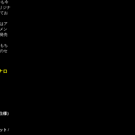
かも今
リジナ
ってお
時はア
メン
に発売
！もち
このセ
アナロ
』仕様）
ト /