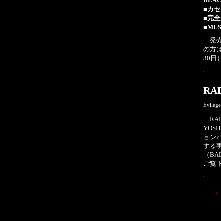
BLAC
■カセ
■完全
■MUS
発売日
の方は
30日
RA
Evileg
RAD
YOS
ョンパ
する
（BA
ご覧
«