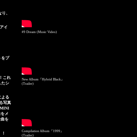
なり、
のアイ
#9 Dream (Music Video)
。
トをプ
す！これ
New Album『Hybrid Black』
したシ
(Trailer)
による
る写真
INI
曲をメ
全曲を
Compilation Album『1999』
！！
(Trailer)