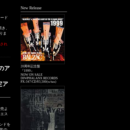
New Release
カード
頂き、
りま
算され
20周年記念盤
』のア
『1999』
日
NOW ON SALE
DIWPHALANX RECORDS
PX-347/CD/¥3,500(w/tax)
定ア
発売よ
クエス
ンドを
2年の