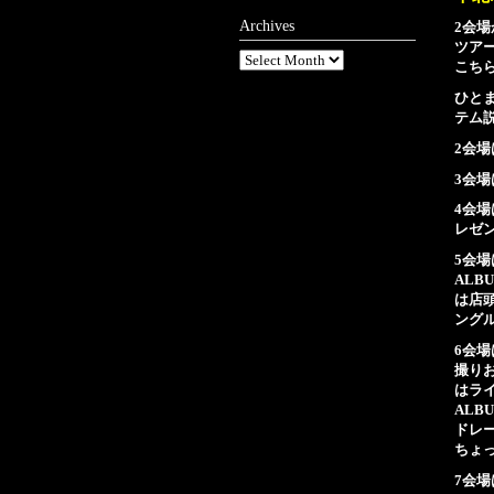
Archives
2会
ツア
こち
ひと
テム
2会
3会
4会
レゼ
5会場
ALB
は店
ング
6会場
撮り
はライ
ALB
ドレ
ちょ
7会場