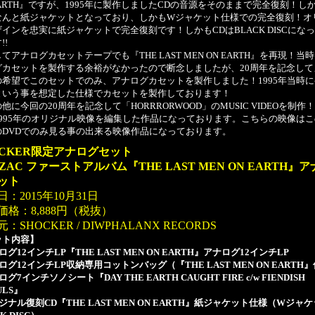
EARTH』ですが、1995年に製作しましたCDの音源をそのままで完全復刻！し
なんと紙ジャケットとなっており、しかもWジャケット仕様での完全復刻！オ
インを忠実に紙ジャケットで完全復刻です！しかもCDはBLACK DISCにな
!!
アナログカセットテープでも『THE LAST MEN ON EARTH』を再現！当
グカセットを製作する余裕がなかったので断念しましたが、20周年を記念して
の希望でこのセットでのみ、アナログカセットを製作しました！1995年当時
という事を想定した仕様でカセットを製作しております！
に今回の20周年を記念して「HORRRORWOOD」のMUSIC VIDEOを制作
1995年のオリジナル映像を編集した作品になっております。こちらの映像は
のDVDでのみ見る事の出来る映像作品になっております。
OCKER限定アナログセット
LZAC ファーストアルバム『THE LAST MEN ON EARTH』
ット
：2015年10月31日
価格：8,888円（税抜）
：SHOCKER / DIWPHALANX RECORDS
ット内容】
ログ12インチLP『THE LAST MEN ON EARTH』アナログ12インチLP
ログ12インチLP収納専用コットンバッグ（『THE LAST MEN ON EARTH
グ7インチソノシート『DAY THE EARTH CAUGHT FIRE c/w FIENDISH
ULS』
ジナル復刻CD『THE LAST MEN ON EARTH』紙ジャケット仕様（Wジャケッ