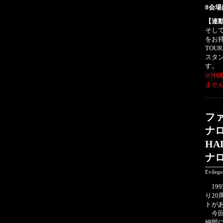
8会
【連
そし
をお持
TOU
スタ
す。
※沖縄
ませ
ファ
ナロ
HA
ナ
Evileg
199
り2
トが
今回
細部