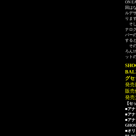
ON 
回は
ルデザ
ります
そして
ナロ
バー
する
その他
ろん
ット
SH
BA
グセ
発売日
販売
発売元
【セ
■アナ
■アナ
■アナロ
GHO
■オリ