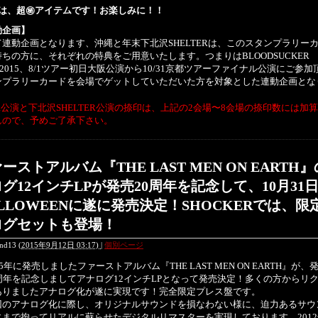
場は、超㊙アイテムです！お楽しみに！！
動企画】
て連動企画となります、沖縄と年末下北沢SHELTERは、このスタンプラリー
ちの方に、それぞれの特典をご用意いたします。つまりはBLOODSUCKER
R2015、8/1ツアー初日大阪公演から10/31京都ツアーファイナル公演にご参加
ンプラリーカードを会場でゲットしていただいた方を対象とした連動企画とな
公演と下北沢SHELTER公演の捺印は、上記の2会場〜8会場の捺印数には加
んので、予めご了承下さい。
ーストアルバム『THE LAST MEN ON EARTH
グ12インチLPが発売20周年を記念して、10月31
LLOWEENに遂に発売決定！SHOCKERでは、限
ログセットも登場！
end13
(
2015年9月12日 03:17)
|
個別ページ
5年に発売しましたファーストアルバム『THE LAST MEN ON EARTH』が、
0周年を記念しましてアナログ12インチLPとなって発売決定！多くの方からリ
ありましたアナログ化が遂に実現です！完全限定プレス盤です。
のアナログ化に際し、オリジナルサウンドを損なわない様に、迫力あるサウ
にまで拘ってリアルに蘇らせたデジタルリマスターを実現しております。201