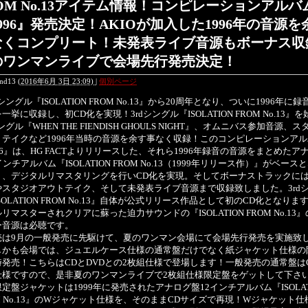
OM No.13アイテム情報！コンピレーションアルバ
996』発売決定！AKIOが加入した1996年の音源を
なくコンプリート！未発表ライブ音源もボーナス収
のワンマンライブで会場先行発売決定！
end13
(
2016年6月 3日 23:09)
|
個別ページ
シングル『ISOLATION FROM No.13』から20周年となり、ついに1996年に
一挙に収録し、初CD化を実現！3rdシングル『ISOLATION FROM No.13』
シングル『WHEN THE FIENDISH GHOULS NIGHT』、オムニバス参加音源、
トテイクなど1996年当時の音源を余す事なく収録！このコンピレーションア
96』は、HG FACTよりリリースした、それら1996年録音の音源をまとめたア
インチアルバム『ISOLATION FROM No.13（1999年リリース作）』がベース
り、デジタルリマスタリングを行いCD化を実現。そしてボーナストラックに
やスタジオアウトテイク、そして未発表ライブ音源まで収録致しました。3rd
SOLATION FROM No.13』自体が公式リリース作品として初のCD化となりま
リマスターされクリアに蘇った迫力サウンドの『ISOLATION FROM No.13
ー音源は必聴です。
は9月の一般発売に先駆けて、夏のワンマン会場にて会場先行発売を実施致
しかも会場では、ジュエルケース仕様の通常盤だけでなく紙ジャケット仕様の
時発売！こちらはCDとDVDとの2枚組仕様で登場します！一般発売の通常盤は
仕様ですので、是非夏のワンマンライブで2枚組仕様限定盤をゲットして下さ
定盤ジャケットは1999年に発売されたアナログ盤12インチアルバム『ISOLAT
M No.13』のWジャケット仕様を、そのままCDサイズで再現！Wジャケット仕