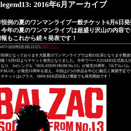
ilegend13: 2016年6月アーカイブ
年恒例の夏のワンマンライブ一般チケット6月6日発
！今年の夏のワンマンライブは超盛り沢山の内容で
情報もこれから続々発表です！
end13
(
2016年6月 6日 13:57)
|
個別ページ
恒例となっております大阪夏のワンマンライブでは初の出演となります難波Me
催！6月6日よりチケット発売となりました。今年でベースのAKIO正式加入2
なり、3rdシングル『ISOLATION FROM No.13』が発売20周年、7thアルバム
EP BLUE』が発売10周年を迎え、今回は2つの作品を中心に幅広く展開予定で
チケットはeプラス、SHOCKER店頭及び通販でも発売開始です！