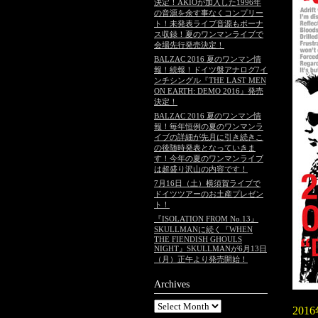
決定！AKIOが加入した1996年
の音源を余す事なくコンプリー
ト！未発表ライブ音源もボーナ
ス収録！夏のワンマンライブで
会場先行発売決定！
BALZAC 2016 夏のワンマン情
報！続報！ドイツ盤アナログ7イ
ンチシングル『THE LAST MEN
ON EARTH: DEMO 2016』発売
決定！
BALZAC 2016 夏のワンマン情
報！毎年恒例の夏のワンマンラ
イブの詳細が先月に引き続きこ
の後随時発表となっていきま
す！今年の夏のワンマンライブ
は超盛り沢山の内容です！
7月16日（土）横須賀ライブで
ドイツツアーのお土産プレゼン
ト！
『ISOLATION FROM No.13』
SKULLMANに続く『WHEN
THE FIENDISH GHOULS
NIGHT』SKULLMANが6月13日
（月）正午より発売開始！
Archives
201