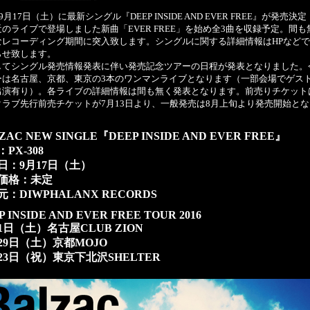
年9月17日（土）に最新シングル『DEEP INSIDE AND EVER FREE』が発売決
のライブで登場しました新曲「EVER FREE」を始め全3曲を収録予定。間も
なレコーディング期間に突入致します。シングルに関する詳細情報はHPなど
らせ致します。
てシングル発売情報発表に伴い発売記念ツアーの日程が発表となりました。
ーは名古屋、京都、東京の3本のワンマンライブとなります（一部会場でゲス
出演有り）。各ライブの詳細情報は間も無く発表となります。前売りチケット
クラブ先行前売チケットが7月13日より、一般発売は8月上旬より発売開始と
ZAC NEW SINGLE『DEEP INSIDE AND EVER FREE』
PX-308
日：9月17日（土）
価格：未定
：DIWPHALANX RECORDS
P INSIDE AND EVER FREE TOUR 2016
月1日（土）名古屋CLUB ZION
月29日（土）京都MOJO
月23日（祝）東京下北沢SHELTER