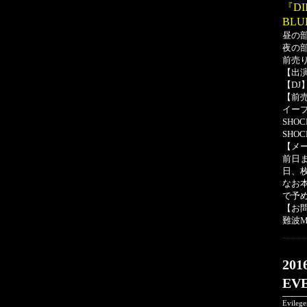
『DI
BLU
昼の部 
夜の部 
前売り
【出演
【DJ
【前
イー
SHOC
SHOC
【メ
前日
日、
なお
で予
【お
難波Me
20
EV
Evileg