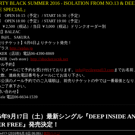
RTY BLACK SUMMER 2016 - ISOLATION FROM NO.13 & DEE
E SPECIAL』
OPEN 16:15（予定） / START 16:30（予定）
OPEN 18:00（予定） / START 19:00（予定）
 ￥2,500（税込）/ 当日 ￥3,000（税込）ドリンクオーダー別
】BALZAC
】B@L、SAKURA
売りチケット】6月6日よりチケット発売！
プラス
http://eplus.jp
KER（店頭）電話06-4390-8869
KER（web store）
http://shocker.ocnk.net
ール予約】
までメールにて予約を受け付けております。
info@evilegend13.com
までお名前
枚数、連絡先電話番号をメールにてお送り下さい。
本公演のメール予約でのご入場順は、前売りチケットの中では一番最後となり
めご了承下さい。
問い合わせ】
le 電話06-6634-1539
16年9月17日（土）最新シングル『DEEP INSIDE A
ER FREE』発売決定！
end13
(
2016年6月 6日 06:06)
|
個別ページ