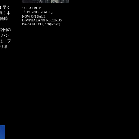
定！早く
11th ALBUM
『HYBRID BLACK』
無く本
NOW ON SALE
で随時
DIWPHALANX RECORDS
PX-341/CD/¥2,778(w/tax)
今回の
トバン
は、フ
なりま