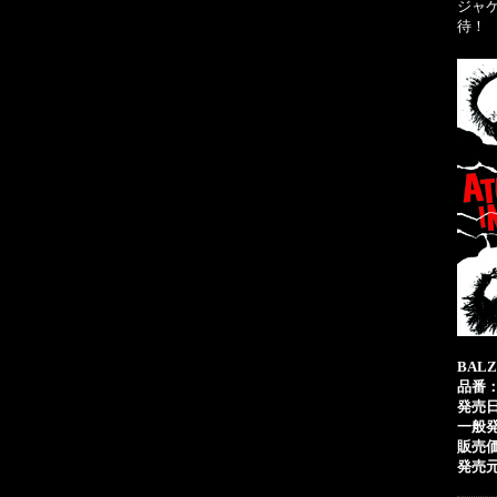
ジャ
待！
BAL
品番：
発売日
一般
販売
発売元