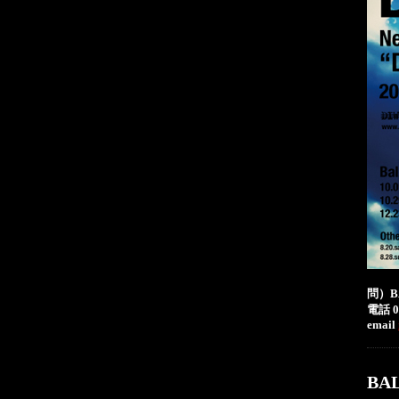
問）BA
電話 06
email
BA