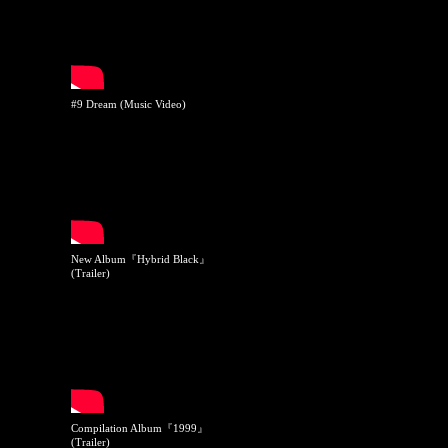
#9 Dream (Music Video)
New Album『Hybrid Black』
(Trailer)
Compilation Album『1999』
(Trailer)