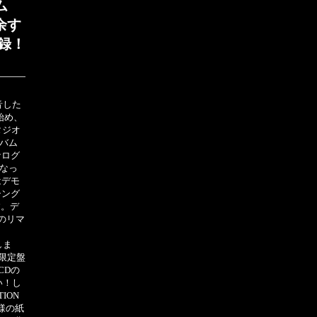
ム
余す
録！
録音した
を始め、
スタジオ
ルバム
ナログ
となっ
はデモ
シング
す。デ
』のリマ
しま
限定盤
CDの
い！し
ION
様の紙