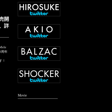
売開
、詳
le
0周年
す！
Movie