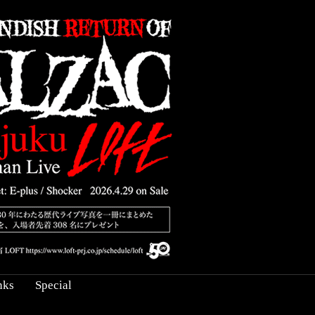
nks
Special