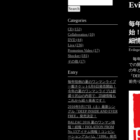
Ev
Categories
毎
CD (152)
始
Collaboration (10)
細
DVD (44)
Live (236)
Evileg
Promotion Video (17)
Shocker (181)
毎年
その他 (17)
での開
の年と
Entry
『DE
前売り
毎年恒例の夏のワンマンライブ
一般チケット6月6日発売開始！
今年の夏のワンマンライブは超
盛り沢山の内容で、詳細情報も
これから続々発表です！
2016年9月17日（土）最新シン
グル『DEEP INSIDE AND EVER
FREE』発売決定！
BALZAC 2016 夏のワンマン情
報！続報！ISOLATION FROM
No.13アイテム情報！コンピレ
ーションアルバム『1996』発売