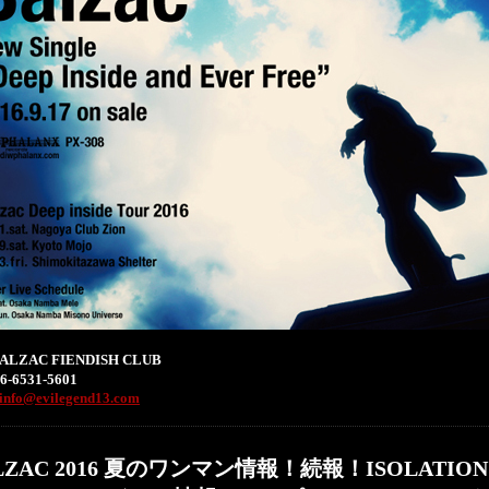
LZAC FIENDISH CLUB
-6531-5601
info@evilegend13.com
LZAC 2016 夏のワンマン情報！続報！ISOLATION