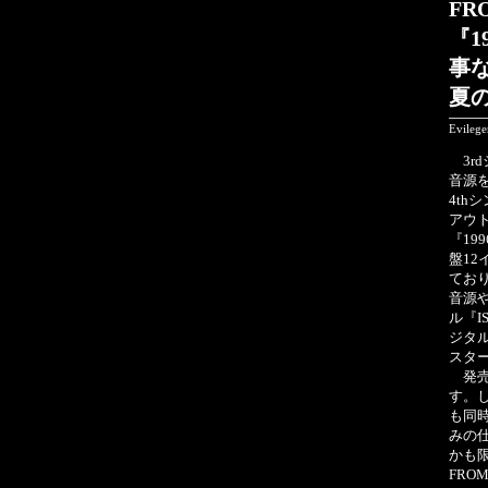
FR
『1
事
夏
Evileg
3rd
音源を
4th
アウ
『19
盤12
てお
音源
ル『I
ジタル
スタ
発売
す。
も同
みの
かも限
FRO