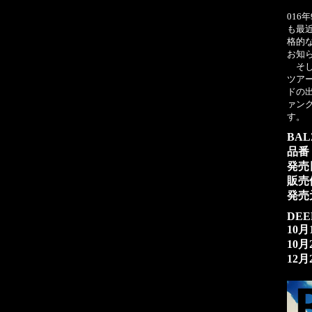
016
も最近
格的
お知
そし
ツア
ドの
ァン
す。
BAL
品番：
発売
販売
発売元
DEE
10
10
12