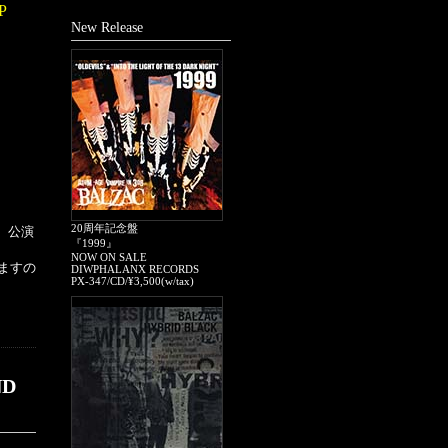
P
New Release
20周年記念盤
、公演
『1999』
NOW ON SALE
ますの
DIWPHALANX RECORDS
PX-347/CD/¥3,500(w/tax)
ND