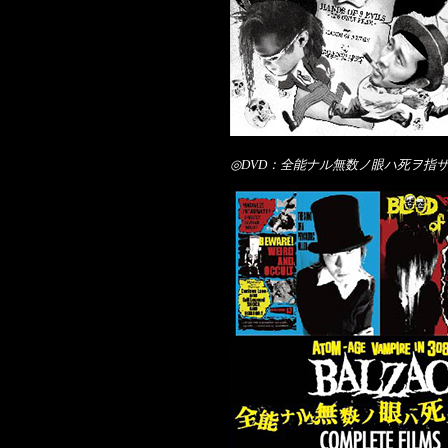
◎DVD：全能ナル無数ノ眼ハ死ヲ指サス 