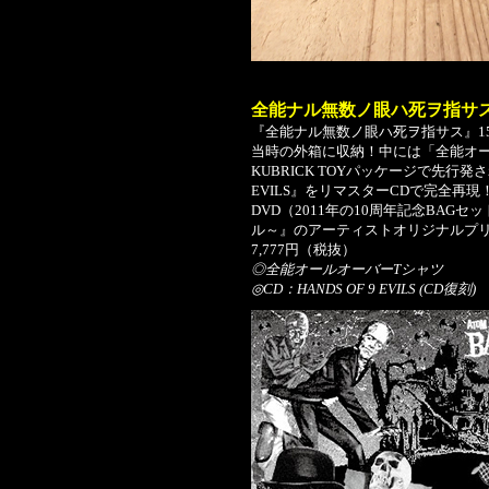
全能ナル無数ノ眼ハ死ヲ指サス
『全能ナル無数ノ眼ハ死ヲ指サス』1
当時の外箱に収納！中には「全能オ
KUBRICK TOYパッケージで先行発
EVILS』をリマスターCDで完全再
DVD（2011年の10周年記念BAG
ル～』のアーティストオリジナルプ
7,777円（税抜）
◎全能オールオーバーTシャツ
◎CD：HANDS OF 9 EVILS (CD復刻)