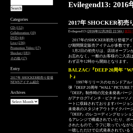
Evilegend13: 
Categories
2017年 SHOCKER初
CD (152)
Evilegend13
(
2016年12月28日 22:56)
|
個別
Collaboration (10)
DVD (44)
2017年のSHOCKER初売り登場
Live (236)
び期間限定販売アイテムが多数です
Promotion Video (17)
1月2日の初売りは、店頭オープンが
Shocker (181)
お忘れなく。一般のお客様のご入店は
その他 (17)
わず正午12時から開始となります。
Entry
BALZAC/『DEEP 20周年 "
ト』
2017年 SHOCKER初売り登場
1997年リリースのセカンドアルバム『D
NEWSアイテム紹介
弾『DEEP 20周年 "WALL" PIC
Archives
『DEEP』制作時の完全未発表バー
がアナログ7インチ・ピクチャーソノ
ートに収録されておりますバージョ
未発表のスタジオアウトテイクバージ
『DEEP』のレコーディングセッシ
るアレンジで構成されていたり、ボ
されたもので、ラフに歌っていなが
一聴しただけで公式発表されている「