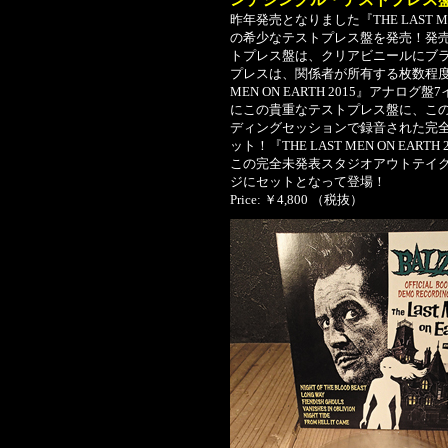
昨年発売となりました『THE LAST M
の希少なテストプレス盤を発売！発
トプレス盤は、クリアビニールにブ
プレスは、関係者が所有する枚数程度し
MEN ON EARTH 2015』アナ
にこの貴重なテストプレス盤に、この『THE
ディングセッションで録音された完全
ット！『THE LAST MEN ON EA
この完全未発表スタジオアウトテイク
ジにセットとなって登場！
Price: ￥4,800 （税抜）