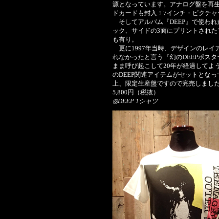
源となっています。アナログ盤を再
ドカードも封入！7インチ・ピクチ
そしてアルバム『DEEP』で使われ
ック、サイドの3面にプリントされた
も有り。
更に1997年当時、デザインのレイ
れなかったと言う『幻のDEEPポス
まま呼び起こして20年が経過してよ
のDEEP関連アイテムがセットとな
上、限定生産盤ですので完売しまし
5,800円（税抜）
◎DEEP Tシャツ