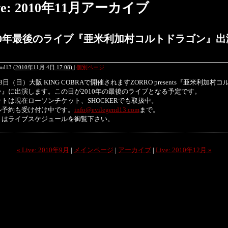
ve: 2010年11月アーカイブ
010年最後のライブ『亜米利加村コルトドラゴン』出
end13
(
2010年11月 4日 17:08)
|
個別ページ
28日（日）大阪 KING COBRAで開催されますZORRO presents『亜米利加村コ
ン』に出演します。この日が2010年の最後のライブとなる予定です。
トは現在ローソンチケット、SHOCKERでも取扱中。
ル予約も受け付け中です。
info@evilegend13.com
まで。
くはライブスケジュールを御覧下さい。
« Live: 2010年9月
|
メインページ
|
アーカイブ
|
Live: 2010年12月 »