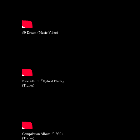
#9 Dream (Music Video)
New Album『Hybrid Black』
(Trailer)
Compilation Album『1999』
(Trailer)