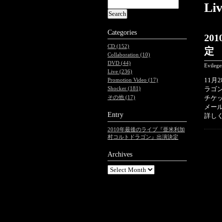
Li
Categories
2
CD (152)
定
Collaboration (10)
DVD (44)
Evileg
Live (236)
11月
Promotion Video (17)
ラゴ
Shocker (181)
チケッ
その他 (17)
メー
Entry
詳し
2010年最後のライブ『亜米利加
村コルトドラゴン』出演決定
Archives