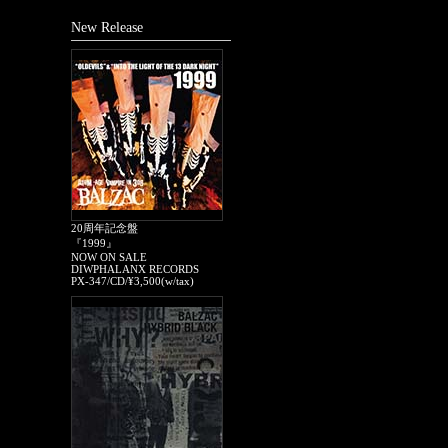
New Release
20周年記念盤
『1999』
NOW ON SALE
DIWPHALANX RECORDS
PX-347/CD/¥3,500(w/tax)