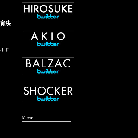
演決
ルトド
Movie