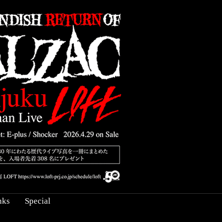
nks
Special