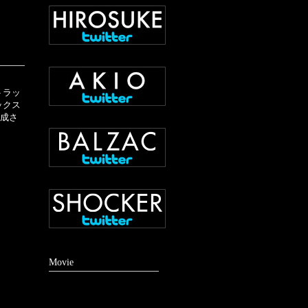
トラッ
ックス
構成さ
Movie