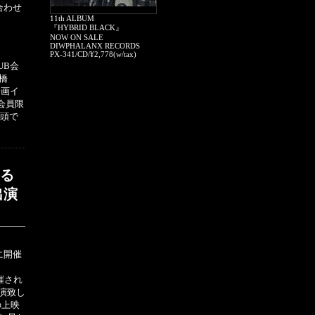
合わせ
11th ALBUM
『HYBRID BLACK』
NOW ON SALE
DIWPHALANX RECORDS
PX-341/CD/¥2,778(w/tax)
UB会
橋
企画イ
、会員限
店頭で
ける
出演
に開催
催され
演致し
の上映