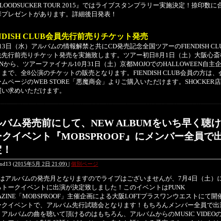
OODSUCKER TOUR 2015』ではライブスタンプラリー実施決定！捺印数に
華プレゼントがあります。詳細後日発表！
ENDISH CLUB会員先行前売りチケット発売
3日（水）アルバムの情報解禁と共にCD発売記念全国ツアーのFIENDISH CL
先先行前売りチケット発売を実施致します。ツアー初日8月1日（土）大阪心斎
ONから、ツアーファイナル10月31日（土）京都MOJOでのHALLOWEEN自主
まで、全8公演のチケットの販売となります。FIENDISH CLUB会員の方は
ムページのWEB STORE「悪魔商会」よりご購入いただけます。SHOCKER
買い求めいただけます。
バム発売前にして、NEW ALBUMをいち早く聴
ークイベント『MOBSPROOF』にメンバー全員で
定！
end13
(
2015年5月 2日 21:09)
|
個別ページ
はアルバムの発売月となりますのでライブはございませんが、7月4日（土）
るトークイベントに出演が決定致しました！このイベントはPUNK
AZINE「MOBSPROOF」主催企画による大阪LOFTプラスワンウエストにて開
ークイベントで、アルバム先行試聴会となります！もちろんメンバー全員で出
アルバムの曲を聴いて頂けるのはもちろん、アルバムからのMUSIC VIDEO