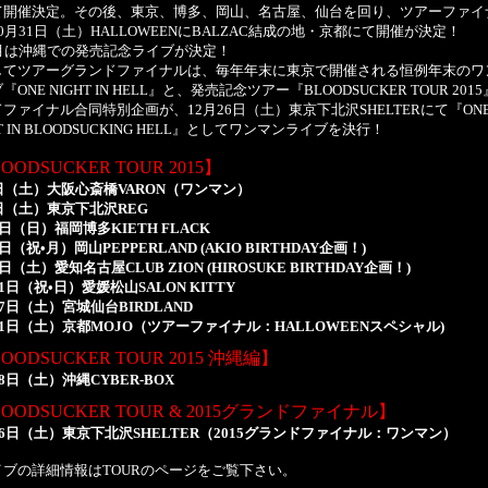
て開催決定。その後、東京、博多、岡山、名古屋、仙台を回り、ツアーファイ
0月31日（土）HALLOWEENにBALZAC結成の地・京都にて開催が決定！
月は沖縄での発売記念ライブが決定！
てツアーグランドファイナルは、毎年年末に東京で開催される恒例年末のワ
『ONE NIGHT IN HELL』と、発売記念ツアー『BLOODSUCKER TOUR 201
ファイナル合同特別企画が、12月26日（土）東京下北沢SHELTERにて『ON
HT IN BLOODSUCKING HELL』としてワンマンライブを決行！
OODSUCKER TOUR 2015】
日（土）大阪心斎橋VARON（ワンマン）
日（土）東京下北沢REG
0日（日）福岡博多KIETH FLACK
1日（祝•月）岡山PEPPERLAND (AKIO BIRTHDAY企画！)
3日（土）愛知名古屋CLUB ZION (HIROSUKE BIRTHDAY企画！)
11日（祝•日）愛媛松山SALON KITTY
17日（土）宮城仙台BIRDLAND
31日（土）京都MOJO（ツアーファイナル：HALLOWEENスペシャル)
OODSUCKER TOUR 2015 沖縄編】
28日（土）沖縄CYBER-BOX
OODSUCKER TOUR & 2015グランドファイナル】
26日（土）東京下北沢SHELTER（2015グランドファイナル：ワンマン）
ブの詳細情報はTOURのページをご覧下さい。