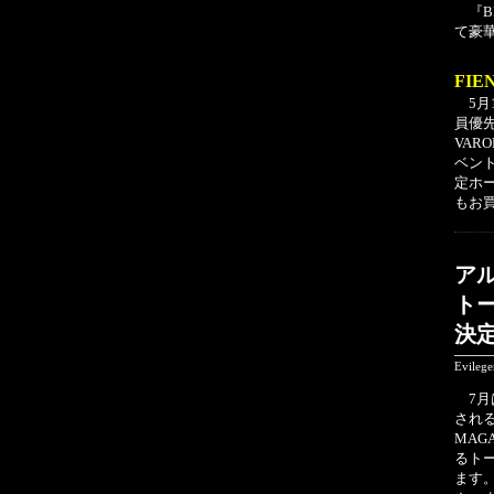
『BL
て豪
FI
5月1
員優
VAR
ベント
定ホー
もお
アル
ト
決
Evileg
7月
され
MAG
るト
ます。