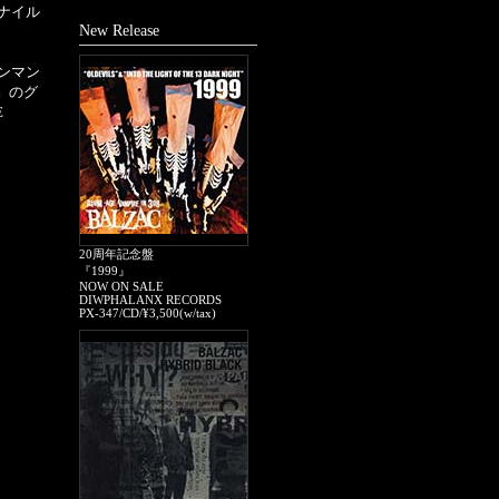
ナイル
New Release
ンマン
5』のグ
E
20周年記念盤
『1999』
NOW ON SALE
DIWPHALANX RECORDS
PX-347/CD/¥3,500(w/tax)