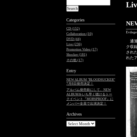
Li
Categories
NE
CD (152)
Evileg
Collaboration (10)
DVD (44)
通算1
Live (236)
ク収録
Promotion Video (17)
され
Shocker (181)
れた
その他 (17)
Entry
NEW ALBUM "BLOODSUCKER"
7月8日発売決定！
アルバム発売前にして、NEW
ALBUMをいち早く聴けるトー
クイベント『MOBSPROOF』に
メンバー全員で出演決定！
Archives