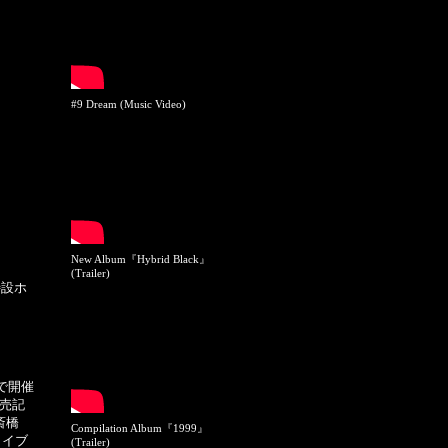
#9 Dream (Music Video)
New Album『Hybrid Black』
(Trailer)
特設ホ
阪で開催
発売記
斎橋
Compilation Album『1999』
ライブ
(Trailer)