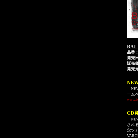
BAL
品番：P
発売日
販売価
発売元
NE
NEW
ーム
www.ba
CD
NEW
される
念ツア
VAR