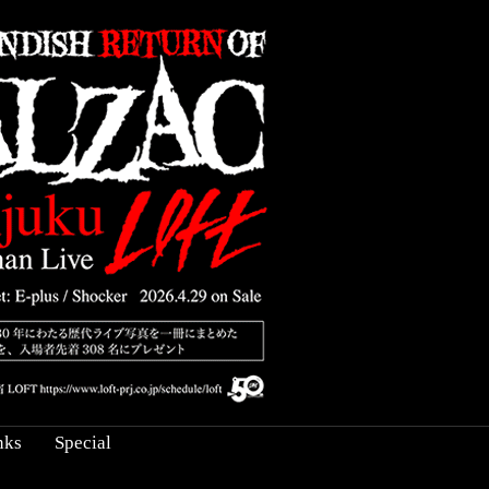
nks
Special