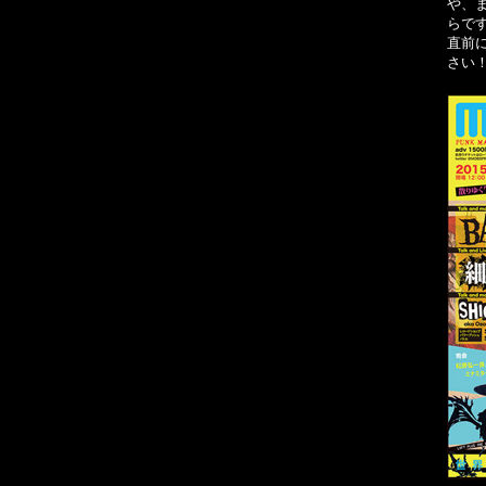
や、
らです
直前
さい