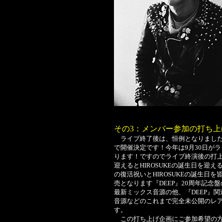
その3：メンバー参加の打ち
ライブ終了後は、恒例となりました
で開催決定です！今年は9月30日がライ
ります！ですのでライブ終演後の打上
迎えるとHIROSUKEの誕生日を迎え
の復活祝いとHIROSUKEの誕生日
売となります『DEEP』20周年記念盤
最新ミックス音源の他、『DEEP』
音源などのこれまで完全未公開のレ
す。
この打ち上げ企画にご参加希望の方