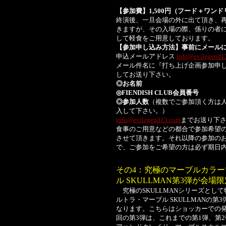
【参加費】1,500円（フード＋ワン
終演後、一旦会場の外に出て頂き、
きますが、その入場の際、係りの者
して軽食をご用意しております。
【参加申し込み方法】事前にメール
申込メールアドレス
info@evilegend1
メール件名に『打ち上げ企画参加申
してお送り下さい。
◎お名前
◎FIENDISH CLUB会員番号
◎参加人数
（複数でご参加頂く方は
入して下さい。）
info@evilegend13.com
までお送り下
食事のご用意などの都合で参加希望のお
させて頂きます。それ以降の参加の
で、ご参加をご希望の方は必ず期日
その4：究極のマーブルカラ
ル SKULLMAN第3弾が会場
究極のSKULLMANシリーズとし
ルトラ・マーブル SKULLMANの第
なります。こちらはショッカーでの
回の第3弾は、これまでの第1弾、第