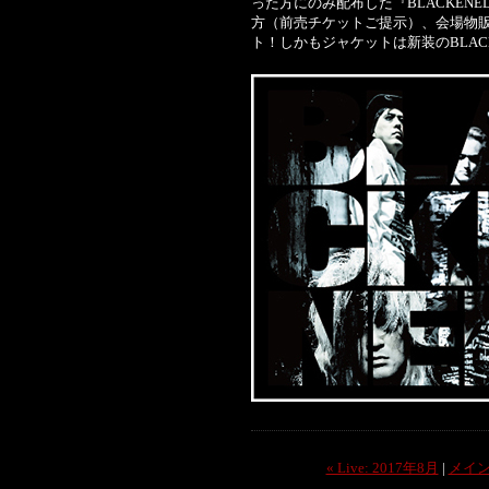
った方にのみ配布した『BLACKENED
方（前売チケットご提示）、会場物
ト！しかもジャケットは新装のBLA
« Live: 2017年8月
|
メイ