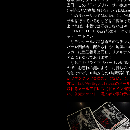
当日、この『ライブリハーサル参加
1時間ほどご参加頂けるというBALZ
このリハーサルでは本番に向けた練習
サルを行っているかなどをご覧頂ける貴
よければ、本番では演奏しない曲や
非FIENDISH CLUB先行前売り
ットして下さい！
サテンシールパスは通常のステッカ
バーや関係者に配布される生地製の
ッカーに整理番号と同じシリアルナ
テムにもなっております！
なおこの『ライブリハーサル参加パ
ので、お忘れの無いようにお持ちの
時刻ですが、16時からの1時間弱を
※ファンクラブ会員の方でない方で
方は、
info@evilegend13.com
のメー
取れるメールアドレス（ドメイン指
い。前売チケットご購入者で事前予