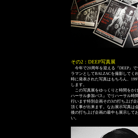
その2：DEEP写真展
今年で20周年を迎える『DEEP』で
ラマンとしてBALZACを撮影してく
時に発表された写真はもちろん、199
します。
この写真展をゆっくりと時間をかけ
ハーサル参加パス』でリハーサル時
行います特別企画その3の打ち上げ
頂く事が出来ます。なお展示写真は
後の打ち上げ企画の最中も展示して
い。