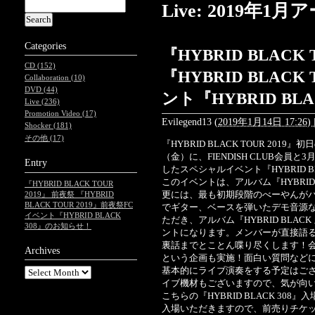
Live: 2019年1
Categories
『HYBRID BLACK 
CD (152)
『HYBRID BLACK
Collaboration (10)
DVD (44)
ント『HYBRID BL
Live (236)
Promotion Video (17)
Evilegend13
(
2019年1月14日 17:26)
Shocker (181)
その他 (17)
『HYBRID BLACK TOUR 201
（金）に、FIENDISH CLUB会員
Entry
したスペシャルイベント『HYBRID BL
このイベントは、アルバム『HYBRI
『HYBRID BLACK TOUR
更には、最も初期段階のべーやんが
2019』 前夜祭 『HYBRID
BLACK TOUR 2019』前夜祭FC
でギター、ベースを弾いたデモ音源
イベント『HYBRID BLACK
ただき、アルバム『HYBRID BLA
308』のお知らせ！
ントになります。メンバーが直接語
裏話までとことん喋り尽くします！
Archives
という企画も実施！面白い質問など
基本的にライブ演奏をする予定はございま
イブ機材もございますので、気が向
こちらの『HYBRID BLACK 30
入場いただきますので、前売りチケ