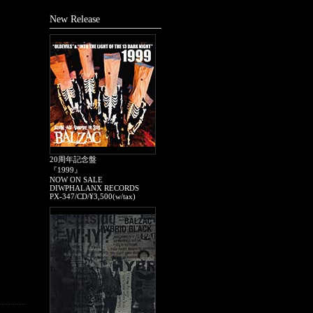
New Release
20周年記念盤
『1999』
NOW ON SALE
DIWPHALANX RECORDS
PX-347/CD/¥3,500(w/tax)