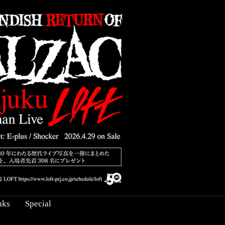
nks
Special