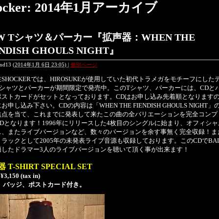
ocker: 2014年1月アーカイブ
W Tシャツ＆パーカー『拡声器：WHEN THE
ENDISH GHOULS NIGHT』
end13
(
2014年1月 6日 23:05)
|
個別ページ
HOCKERでは、HIROSUKEが使用していた初代トラメガをモチーフにした
Tシャツとパーカーが期間限定で発売中。このTシャツ、パーカーには、CDと
ポストカードがセットとなっております。CDはお申し込み先着順となります
お申し込み下さい。CDの内容は「WHEN THE FIENDISH GHOULS NIGHT」
焦点を当て、これまでに発表して来たこの曲の全バリエーションを完全コンプ
CDとなります！1996年にリリースした4枚目のシングルに始まり、オフィシャ
ス、またライブバージョンなど、数々のバージョンを余す事無く完全収録！ま
ラックとして2005年の未発表ライブ音源も収録しております。このCDでBAL
籍したドラマー3人のライブバージョンを聴いて頂く事が出来ます！
 T-SHIRT SPECIAL SET
 ¥3,150 (tax in)
D、バッジ、ポストカード付き。