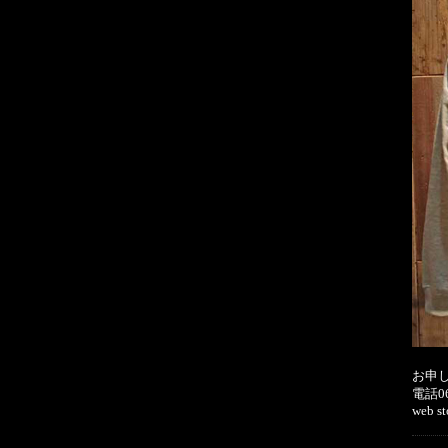
お申し
電話06
web st