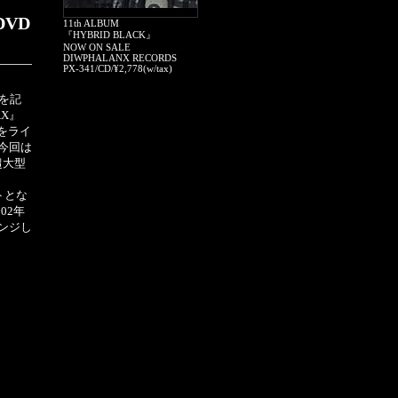
DVD
11th ALBUM
『HYBRID BLACK』
NOW ON SALE
DIWPHALANX RECORDS
PX-341/CD/¥2,778(w/tax)
ブを記
AX』
声をライ
今回は
超大型
トとな
02年
レンジし