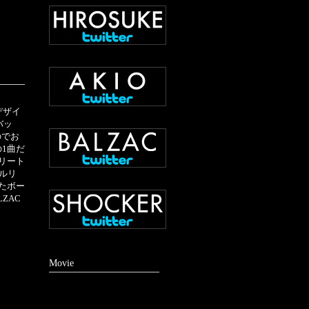
デザイ
バッ
のでお
の1曲だ
リート
ルリ
たボー
ZAC
Movie