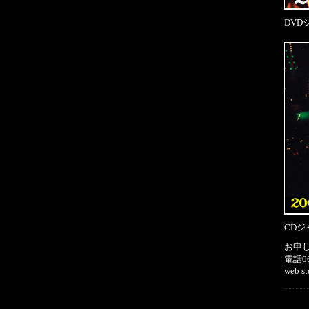
DVD
CDジ
お申し
電話06
web st