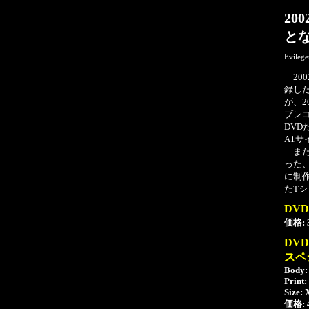
20
と
Evileg
200
録した
が、2
ブレ
DV
A1
また
った
に制作
たT
DVD
価格:
DVD
スペ
Body
Print
Size:
価格: