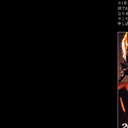
※1月
頭で
なり
※こ
申し