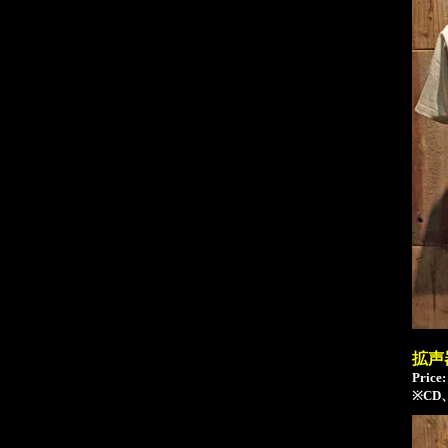
拡声器
Price:
※C