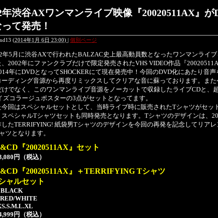
02年渋谷AXワンマンライブ映像『20020511AX』が
なって発売！
end13
(
2014年1月 6日 23:00)
|
個別ページ
2年5月に渋谷AXで行われたBALZAC史上最高動員数となったワンマンライ
、2002年にファンクラブだけで限定発売されたVHS VIDEO作品『20020511
014年にDVDとなってSHOCKERにて現在発売中！今回のDVD化にあたり音
コーディング音源から再度リミックスしてクリアな音に蘇っております。また
Dだけでなく、このワンマンライブ音源をノーカットで収録したライブCDと、
サイズコラージュポスターの3点がセットとなってます。
今回はスペシャルセットとして、当時ライブ時に販売されたTシャツがセッ
、スペシャルTシャツセットも同時発売となります。Tシャツのデザインは、20
したTERRIFYING! 紙袋男Tシャツのデザインを今回の再発を記念してリア
シャツとなります。
&CD『20020511AX』セット
 3,080円（税込）
&CD『20020511AX』＋TERRIFYING Tシャツ
シャルセット
: BLACK
: RED/WHITE
 XS.S.M.L.XL
 4,999円（税込）