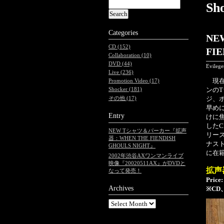
Sh
Categories
NE
CD (152)
FI
Collaboration (10)
DVD (44)
Evileg
Live (236)
現在S
Promotion Video (17)
ンの
Shocker (181)
ジ、
その他 (17)
早めに
Entry
けに
した
NEW Tシャツ＆パーカー『拡声
リー
器：WHEN THE FIENDISH
ナスト
GHOULS NIGHT』
に在
2002年渋谷AXワンマンライブ
映像『20020511AX』がDVDと
拡声器
なって発売！
Price:
Archives
※C