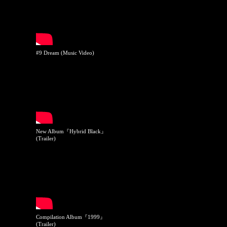
#9 Dream (Music Video)
New Album『Hybrid Black』
(Trailer)
Compilation Album『1999』
(Trailer)