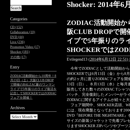
Shocker: 201
Categories
ZODIAC活動開始か
CD (152)
阪CLUB DROPで
Collaboration (10)
DVD (44)
イブで5年振りのラ
Live (236)
Promotion Video (17)
SHOCKERではZO
Shocker (181)
その他 (17)
Evilegend13
(
2014年6月12日 22:51)
Entry
今年でZODIACとして活動開始から
SHOCKERでは6月13日（金）から
ZODIAC活動開始から10周年！8
の約2ヶ月に渡りZODIACフェアを
月23日（土）大阪CLUB DROP
13日（日）、８月13日（水）と毎月連
で開催のBALZAC夏のワンマン
ライブで5年振りのライブ復活を
販売してきた数々のZODIAC Tシャツ
記念してSHOCKERではZODIAC
パッチ、完全復刻したメンバーがライ
フェアを開催！
ZODIACに関するアイテムが続々と
フェア期間中、SHOCKER店頭、WE
Archives
には、現在廃盤となっております200
DVD『BEFORE THE NIGHTM
サイズの新装ジャケットで先着プレ
りますSHOCKER ZIPパンツやブ