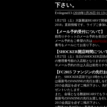
下さい。
Evilegend13
(
2018年1月26日 01:13)
1月27日（土）大阪難波BEARSで開催のB
2018』直前情報です。ライブご参
【メール予約受付について】
前売りチケットのメール予約を前日の1
メール予約をご希望の方は
info@evil
番号をメールにてお送り下さい。
【SHOCKER開店時間につい
1月27日（土）当日のSHOCKER
の整理番号順の入店順となりますの
※メール予約の方は入店は前売りチ
【FC2015 ファンジンの先
また、SHOCKER店頭では11時から15時
は最新号のFANZINEの先行お渡しを行
2015会員証を必ずご掲示下さい。先行
ゼントいたします。
また、会場となる難波BEARSでもライブ終
最新号のFANZINEの先行お渡しを行い
2015会員証を必ずご掲示下さい。