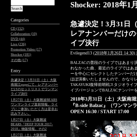
Shocker: 201
Categories
急遽決定！3月31日
CD (152)
レアナンバーだけの
Collaboration (10)
DVD (44)
イブ決行
Live (236)
Promotion Video (17)
Evilegend13
(
2018年1月26日 14:30)
Shocker (181)
その他 (17)
BALZACの普段のライブではあま
れなかった曲、最近のライブではあ
Entry
ーを中心にセレクトしたナンバーだ
ほぼ演奏いたしませんので、かなり
急遽決定！3月31日（土）大阪
TAKAYUKI復帰前哨戦スタジオラ
南堀江qupeにて、レアナンバー
だけのセットリストでワンマン
イブバージョンでBALZACナンバー
ライブ決行
2018年3月31日（土）大阪南堀江So
1月27日（土）大阪難波BEARS
ワンマンライブ直前情報。ライ
『B-side Balzac』（ワンマ
ブにご参加いただく方は是非お
OPEN 16:30 / START 17:00
読み下さい。
1月27日（土）大阪難波
BEARS『DEEP TOUR 2017-
2018』物販情報。その2
1月27日（土）大阪難波