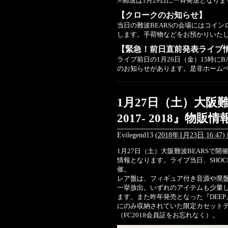
※郵送は1月29日に一斉発送となりま
【クロークのお知らせ】
当日の難波BEARSの会場にはコイ
します。手荷物などをお預かりいた
【緊急！前日直前発表ライブ
ライブ前日の1月26日（金）15時に
のお知らせがあります。是非ホーム
1月27日（土）大阪難波
2017- 2018』物販
Evilegend13
(
2018年1月23日 16:47)
1月27日（土）大阪難波BEARSで開催『
情報となります。ライブ当日、SHOC
催。
レア盤は、フィギュア付き音源や廃
一挙放出。いずれのアイテムも少量
ます。また昨年発売となった『DEEP』
にのみ収納されていた限定カセットテープを
（FC2018会員証をお忘れなく）。