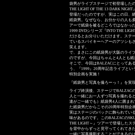
袋男がライブステージで初登場したのも大
THE LIGHT OF THE 13 DARK
登場だったのですが、実はこの日、
紙袋男。なぜなら、お分かりの人も
アーで紙袋を被るどころではなかった
1999 DVDシリーズ『INTO THE LI
だけるとお分りいただけます。ステ
ているスパイキーヘアーのアツシも
笑えます。
で、まさにこの紙袋男が大阪のライブ
のですが、今回はちゃんと4人とも紙
そこで、今回はBALZACにとってあ
う、『1999』20周年記念ライブと
特別企画を実施！
『紙袋男と写真を撮ろーっ！』を実
ライブ終演後、ステージでBALZAC
人と一緒にお一人ずつ写真を撮れる
達がご一緒でも）紙袋男4人に囲ま
た紙袋男だからこその20周年特別企
実はステージのバックに飾られているB
味があるのです。このBALZACのSK
THE LIGHT～』ツアーで登場し
を背中からずっと見守ってくれてき
一緒に写真撮影することができるのは