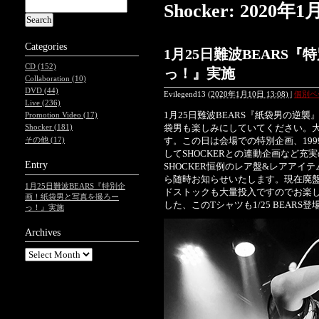
Shocker: 202
Categories
1月25日難波BEARS
CD (152)
っ！』実施
Collaboration (10)
DVD (44)
Evilegend13
(
2020年1月10日 13:08)
|
個別ペ
Live (236)
1月25日難波BEARS『紙袋男の逆
Promotion Video (17)
袋男も楽しみにしていてください。大
Shocker (181)
す。この日は会場での特別企画、19
その他 (17)
してSHOCKERとの連動企画など充
Entry
SHOCKER恒例のレア盤&レアア
ら随時お知らせいたします。現在廃盤
1月25日難波BEARS『特別企
ドストックも大量投入ですのでお楽
画！紙袋男と写真を撮ろー
した、このTシャツも1/25 BEARS登
っ！』実施
Archives