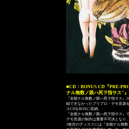
■CD：BONUS CD『PRE-PRO
ナル無数ノ眼ハ死ヲ指サス"』
『全能ナル無数ノ眼ハ死ヲ指サス』20TH A
録できなかったプリプロ・デモ音源
スCDをBOXに収納。
『全能ナル無数ノ眼ハ死ヲ指サス』
デモ音源の制作は重要不可決となり
3枚目のディスクには『全能ナル無