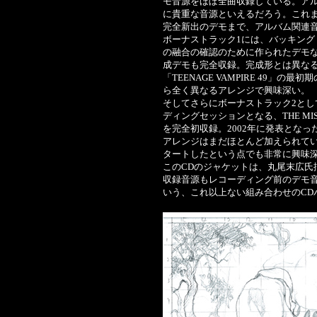
モ音源をほぼ全曲収録している。ア
に貴重な音源といえるだろう。これ
完全新出のデモまで、アルバム関連
ボーナストラック1には、バッキン
の融合の確認のために作られたデモ
成デモも完全収録。完成形とは異な
「TEENAGE VAMPIRE 49」
ら全く異なるアレンジで興味深い。
そしてさらにボーナストラック2として
ディングセッションとなる、THE MISFI
を完全初収録。2002年に発表とな
アレンジはまだほとんど加えられていない
タートしたという点でも非常に興味
このCDのジャケットは、丸尾末広氏
収録音源もレコーディング前のデモ
いう、これ以上ない組み合わせのCD