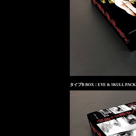
タイプB BOX：EYE & SKULL PAC