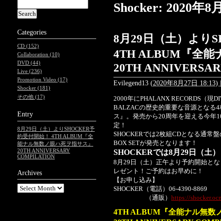
Shocker: 202
Categories
8月29日（土）より
CD (152)
4TH ALBUM『
Collaboration (10)
DVD (44)
20TH ANNIVERSA
Live (236)
Promotion Video (17)
Evilegend13
(
2020年8月27日 18:13)
Shocker (181)
その他 (17)
2000年にPHALANX RECORDS（現
BALZACの歴史的重要な音源とな
Entry
ス』。発売から20周年を迎える今年10
定！
8月29日（土）よりSHOCKER予
SHOCKERでは2枚組CDとなる通
約受付開始！ 4TH ALBUM『全
BOX SETが発売となります！
能ナル無数ノ眼ハ死ヲ指サス』
20TH ANNIVERSARY
SHOCKERでは8月29日（土
COMPILATION
8月29日（土）正午より予約開始となり
レゼント！ご予約はお早めに！
Archives
【お申し込み】
SHOCKER（電話）06-4390-8869
（通販）
https://shocker.oc
4TH ALBUM『全能ナル無