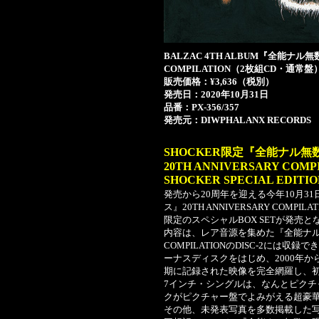
BALZAC 4TH ALBUM『全能ナル無
COMPILATION（2枚組CD・通常盤
販売価格：¥3,636（税別）
発売日：2020年10月31日
品番：PX-356/357
発売元：DIWPHALANX RECORDS
SHOCKER限定『全能ナル
20TH ANNIVERSARY COMP
SHOCKER SPECIAL ED
発売から20周年を迎える今年10月31
ス』20TH ANNIVERSARY COM
限定のスペシャルBOX SETが発売と
内容は、レア音源を集めた『全能ナル無数
COMPILATIONのDISC-2には
ーナスディスクをはじめ、2000年か
期に記録された映像を完全網羅し、初
7インチ・シングルは、なんとピク
クがピクチャー盤でよみがえる超豪
その他、未発表写真を多数掲載した写真集