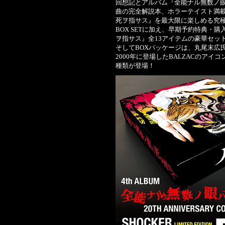
回想記とアルバム『全能ナル無数ノ眼
曲の完全解説本、ホラーテイスト満
死ヲ指サス』を最大限に楽しめる究極の
BOX SETに加え、早期予約特典・
ヲ指サス』全13アイテムの豪華セッ
そしてBOXパッケージは、丸尾末広
2000年に登場したBALZACのアイコン
種類が登場！