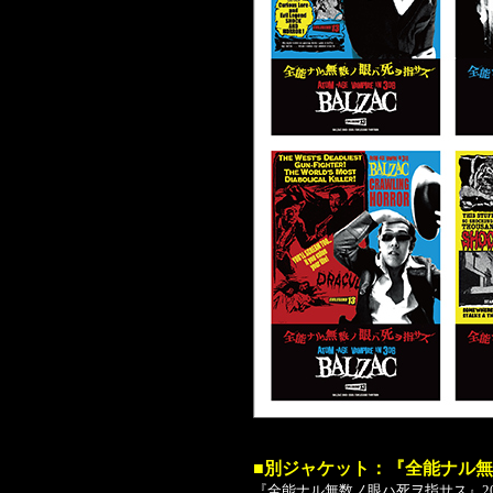
■別ジャケット：『全能ナル
『全能ナル無数ノ眼ハ死ヲ指サス』20TH 