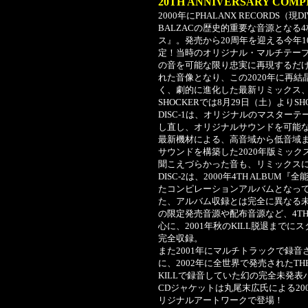
20TH ANNIVERSARY COM
2000年にPHALANX RECORDS（現
BALZACの歴史的重要な音源とな
ス』。発売から20周年を迎える今年10
定！当時のオリジナル・マルチテー
の音を可能な限り忠実に再現するだ
れた音像となり、この2020年に再
く、劇的に進化した最新リミックス
SHOCKERでは8月29日（土）よりS
DISC-1は、オリジナルのマスター
し直し、オリジナルサウンドを可能な
最新機材による、高音域から低音域
サウンドを構築した2020年版ミック
聞こえづらかった音も、リミックス
DISC-2は、2000年4TH ALB
たコンピレーションアルバムとなっ
た、アルバム収録とは完全に異なる
の限定発売音源や配布音源など、4TH
心に、2001年秋のKILL脱退まで
完全収録。
また2001年にマルチトラックで録
に、2002年に全世界で発売されたTHE M
KILLで録音していた幻の完全未発
CDジャケットは丸尾末広氏による2
リジナルアートワークで登場！