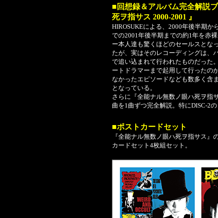
■回想録＆アルバム完全解説ブッ
死ヲ指サス 2000-2001 』
HIROSUKEによる、2000年後半
での2001年後半期までの約1年を
ー本人達も驚くほどのセールスとな
たが、実はそのレコーディングは、
で追い込まれて行われたものだった。
ートドラマーまで起用して行ったの
なかったエピソードなども数多く含
となっている。
さらに『全能ナル無数ノ眼ハ死ヲ指サス』20
曲を1曲ずつ完全解説。特にDISC-
■ポストカードセット
『全能ナル無数ノ眼ハ死ヲ指サス』
カードセット4枚組セット。