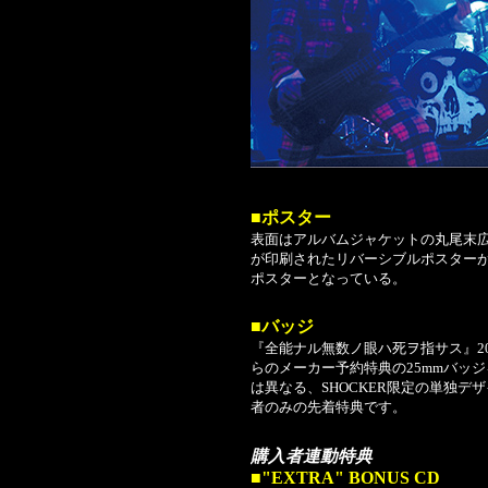
■ポスター
表面はアルバムジャケットの丸尾末
が印刷されたリバーシブルポスター
ポスターとなっている。
■バッジ
『全能ナル無数ノ眼ハ死ヲ指サス』20TH 
らのメーカー予約特典の25mmバッ
は異なる、SHOCKER限定の単独
者のみの先着特典です。
購入者連動特典
■"EXTRA" BONUS CD