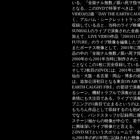
いる。『全能ナル無数ノ眼ハ死ヲ指サ
となる。このDVDで特筆すべきは、
VIDEOの2曲「DAY THE EARTH CA
く、アルバム・シークレットトラックの「SE
収録している点と、当時のライブ映
SUNHALLのライブで演奏された
加えて、LIVE VIDEO作品『20010112 
FUTURE」のライブ映像を編集し
またボーナス映像として、2001年に限
品の中の『全能ナル無数ノ眼ハ死ヲ
2000年から2001年当時に制作さ
ことなくこの1枚に完全収録している
そして2枚目のDVDには、2001年
仙台・大阪・名古屋・岡山・博多の
は、追加公演初日となる東京ON AIR 
EARTH CAUGHT FIRE」の
るシーン。機材トラブルで演奏が止
表情にも大注目である。ライブで演
プニングの1曲目で止まるというのは、こ
もちろん作品として収録するのも初
でなく、バンドスタッフが記録用に
ステージ袖からの映像が中心で、若
に興味深いライブ映像だと言える。
2-DVD SETという大ボリュームで
ら2001年の約1年間に記録された映