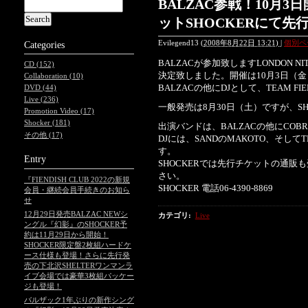
BALZAC参戦！10月3日
ットSHOCKERにて先
Evilegend13
(
2008年8月22日 13:21)
|
個別ペ
Categories
BALZACが参加致しますLONDON 
CD (152)
決定致しました。開催は10月3日（金）
Collaboration (10)
BALZACの他にDJとして、TEAM FIE
DVD (44)
Live (236)
一般発売は8月30日（土）ですが、SH
Promotion Video (17)
Shocker (181)
出演バンドは、BALZACの他にCOBRA
その他 (17)
DJには、SANDのMAKOTO、そしてTEAM
す。
Entry
SHOCKERでは先行チケットの通
さい。
『FIENDISH CLUB 2022の新規
SHOCKER 電話06-4390-8869
会員・継続会員手続きのお知ら
せ
12月29日発売BALZAC NEWシ
カテゴリ
:
Live
ングル『幻影』のSHOCKER予
約は11月29日から開始！
SHOCKER限定盤2枚組ハードケ
ース仕様も登場！さらに先行発
売の下北沢SHELTERワンマンラ
イブ会場では豪華3枚組パッケー
ジも登場！
バルザック1年ぶりの新作シング