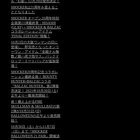
ル『幻影』12月29日発売決定！
SHOCKERは21周年を迎えるこ
ととなりました
SHOCKER オープン20周年特別
企画第11弾最終章：HISASHI
(GLAY) × SHOCKER & BALZAC
コラボレーションアイテム
"FINAL EDITION" 情報！
10月2日の大阪ワンマンの日に
登場し、即完売となったオンリ
ーワン・アイテム『全能ナル無
数ノ眼ハ死ヲ指サス』バックド
ロップ・トートバッグが追加登
場！
SHOCKER20周年記念コラボレ
ーション最終企画！ BOUNTY
HUNTER×BALZACコラボ
『BALZAC HUNTER』第2弾発
売決定！ 2021年10月30日 (土)
正午より一般発売開始！
炎！燃え上がるFIRE
SKULLMAN & SKULLBATの第
2弾が10月31日 (日)
HALLOWEENの正午より発売開
始！
10月30日（土）から11月7日
（日）まで『SHOCKER
HALLOWEEN 21 FAIR』開催決