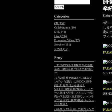
開催
挙
Evileg
Categories
9月1
CD (152)
しま
Collaboration (10)
定のデ
DVD (44)
フィ
Live (236)
Promotion Video (17)
Shocker (181)
その他 (17)
PARA
Entry
『FIENDISH CLUB 2022の新規
PAR
会員・継続会員手続きのお知ら
せ
※SH
12月29日発売BALZAC NEWシ
ングル『幻影』のSHOCKER予
約は11月29日から開始！
PAR
SHOCKER限定盤2枚組ハードケ
ース仕様も登場！さらに先行発
※SH
売の下北沢SHELTERワンマンラ
イブ会場では豪華3枚組パッケー
ジも登場！
バルザック1年ぶりの新作シング
PAR