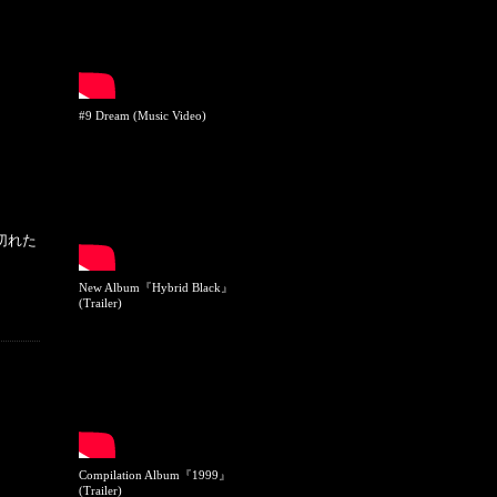
#9 Dream (Music Video)
切れた
New Album『Hybrid Black』
(Trailer)
Compilation Album『1999』
(Trailer)