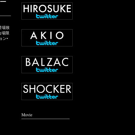
ズ一
が登場致
会場限
ョン•
Movie