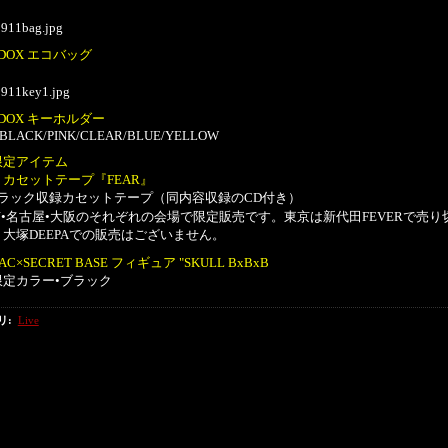
ADOX エコバッグ
ADOX キーホルダー
r:BLACK/PINK/CLEAR/BLUE/YELLOW
限定アイテム
カセットテープ『FEAR』
トラック収録カセットテープ（同内容収録のCD付き）
京•名古屋•大阪のそれぞれの会場で限定販売です。東京は新代田FEVERで売り
大塚DEEPAでの販売はございません。
AC×SECRET BASE フィギュア "SKULL BxBxB
限定カラー•ブラック
リ
:
Live