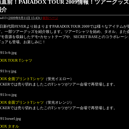
直前！PARADOX TOUR 2009情報！ツアーグッ
紹介
end13
(
2009年9月11日 15:43)
|
個別ページ
9日新代田FEVERより始まりますPARADOX TOUR 2009では様々なアイテム
す。一部ツアーグッズを紹介致します。ツアーTシャツを始め、タオル、また
モ音源を収録したデモ•カセットテープや、SECRET BASEとのコラボレーシ
ギュアも登場。お楽しみに！
DOX TOUR Tシャツ
ADOX 全面プリントTシャツ
（蛍光イエロー）
OCKERでは売り切れましたこのTシャツがツアー会場で再登場します。
ADOX 全面プリントTシャツ
（蛍光オレンジ）
OCKERでは売り切れましたこのTシャツがツアー会場で再登場します。
ADOX タオル