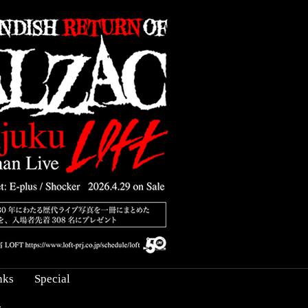
nks
Special