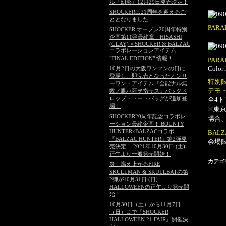
ル『幻影』12月29日発売決定！
SHOCKERは21周年を迎えるこ
ととなりました
PAR
SHOCKER オープン20周年特別
企画第11弾最終章：HISASHI
(GLAY) × SHOCKER & BALZAC
コラボレーションアイテム
"FINAL EDITION" 情報！
PAR
Colo
10月2日の大阪ワンマンの日に
登場し、即完売となったオンリ
特別
ーワン・アイテム『全能ナル無
デモ・
数ノ眼ハ死ヲ指サス』バックド
ロップ・トートバッグが追加登
全4
場！
※東
SHOCKER20周年記念コラボレ
場合、
ーション最終企画！ BOUNTY
HUNTER×BALZACコラボ
BALZ
『BALZAC HUNTER』第2弾発
会場
売決定！ 2021年10月30日 (土)
正午より一般発売開始！
カテゴ
炎！燃え上がるFIRE
SKULLMAN & SKULLBATの第
2弾が10月31日 (日)
HALLOWEENの正午より発売開
始！
10月30日（土）から11月7日
（日）まで『SHOCKER
HALLOWEEN 21 FAIR』開催決