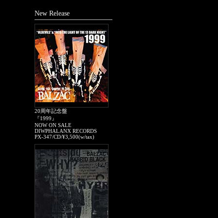
New Release
20周年記念盤
『1999』
NOW ON SALE
DIWPHALANX RECORDS
PX-347/CD/¥3,500(w/tax)