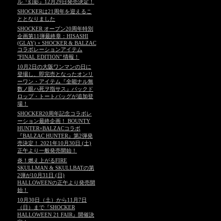
ル『幻影』12月29日発売決定！
SHOCKERは21周年を迎えるこ
ととなりました
SHOCKER オープン20周年特別
企画第11弾最終章：HISASHI
(GLAY) × SHOCKER & BALZAC
コラボレーションアイテム
"FINAL EDITION" 情報！
10月2日の大阪ワンマンの日に
登場し、即完売となったオンリ
ーワン・アイテム『全能ナル無
数ノ眼ハ死ヲ指サス』バックド
ロップ・トートバッグが追加登
場！
SHOCKER20周年記念コラボレ
ーション最終企画！ BOUNTY
HUNTER×BALZACコラボ
『BALZAC HUNTER』第2弾発
売決定！ 2021年10月30日 (土)
正午より一般発売開始！
炎！燃え上がるFIRE
SKULLMAN & SKULLBATの第
2弾が10月31日 (日)
HALLOWEENの正午より発売開
始！
10月30日（土）から11月7日
（日）まで『SHOCKER
HALLOWEEN 21 FAIR』開催決