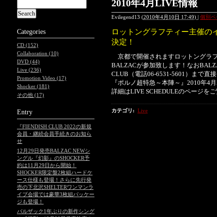
2010年4月LIVE情報
Evilegend13
(
2010年4月10日 17:49)
|
個別ペ
ロットングラフティー主催の
Categories
決定！
CD (152)
Collaboration (10)
京都で開催されますロットングラフ
DVD (44)
BALZACが参加致します！なおBALZ
Live (236)
CLUB（電話06-6531-5601）ま
Promotion Video (17)
『ポルノ超特急～本陣～』2010年4月
Shocker (181)
詳細はLIVE SCHEDULEのページ
その他 (17)
カテゴリ
:
Live
Entry
『FIENDISH CLUB 2022の新規
会員・継続会員手続きのお知ら
せ
12月29日発売BALZAC NEWシ
ングル『幻影』のSHOCKER予
約は11月29日から開始！
SHOCKER限定盤2枚組ハードケ
ース仕様も登場！さらに先行発
売の下北沢SHELTERワンマンラ
イブ会場では豪華3枚組パッケー
ジも登場！
バルザック1年ぶりの新作シング