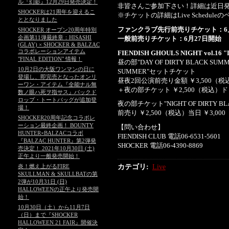
ル『幻影』12月29日発売決定！
非皆さんご参加下さい！詳細は近日
SHOCKERは21周年を迎えるこ
※チケットの詳細はLive Schedul
ととなりました
ファンクラブ先行前売りチケット：6
SHOCKER オープン20周年特別
企画第11弾最終章：HISASHI
一般前売りチケット：6月27日開始
(GLAY) × SHOCKER & BALZAC
コラボレーションアイテム
FIENDISH GHOULS NIGHT vol.16 
"FINAL EDITION" 情報！
昼の部"DAY OF DIRTY BLACK SUM
10月2日の大阪ワンマンの日に
SUMMER"セットチケット
登場し、即完売となったオンリ
昼夜2回公演前売り金額 ￥3,500（税
ーワン・アイテム『全能ナル無
＋夜の部チケット ￥2,500（税込）
数ノ眼ハ死ヲ指サス』バックド
ロップ・トートバッグが追加登
夜の部チケット"NIGHT OF DIRTY BL
場！
前売り ￥2,500（税込）当日 ￥3,0
SHOCKER20周年記念コラボレ
ーション最終企画！ BOUNTY
【問い合わせ】
HUNTER×BALZACコラボ
FIENDISH CLUB 電話06-6531-5601
『BALZAC HUNTER』第2弾発
SHOCKER 電話06-4390-8869
売決定！ 2021年10月30日 (土)
正午より一般発売開始！
カテゴリ
:
Live
炎！燃え上がるFIRE
SKULLMAN & SKULLBATの第
2弾が10月31日 (日)
HALLOWEENの正午より発売開
始！
10月30日（土）から11月7日
（日）まで『SHOCKER
HALLOWEEN 21 FAIR』開催決