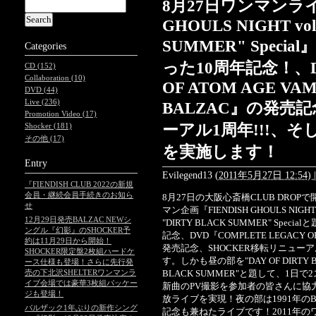
8月27日ワンマンライ
GHOULS NIGHT vol
SUMMER" Spec
Categories
った10周年記念！、DV
CD (152)
Collaboration (10)
OF ATOM AGE VAM
DVD (44)
Live (236)
BALZAC』の発売記
Promotion Video (17)
ーアル1周年!!!、そ
Shocker (181)
その他 (17)
を実施します！
Entry
Evilegend13
(
2011年5月27日 12:54)
|
『FIENDISH CLUB 2022の新規
会員・継続会員手続きのお知ら
8月27日の大阪心斎橋CLUB DRO
せ
マン企画『FIENDISH GHOULS 
12月29日発売BALZAC NEWシ
"DIRTY BLACK SUMMER" Sp
ングル『幻影』のSHOCKER予
記念、DVD『COMPLETE LEGACY OF 
約は11月29日から開始！
発売記念、SHOCKER移転リニュ
SHOCKER限定盤2枚組ハードケ
す。しかも昼の部を"DAY OF DIRTY B
ース仕様も登場！さらに先行発
売の下北沢SHELTERワンマンラ
BLACK SUMMER"と題して、1
イブ会場では豪華3枚組パッケー
新曲のPV撮影を参加者の皆さんに協力
ジも登場！
放ライブを実現！夜の部は1991年のBAL
バルザック1年ぶりの新作シング
記念も兼ねたライブです！2011年