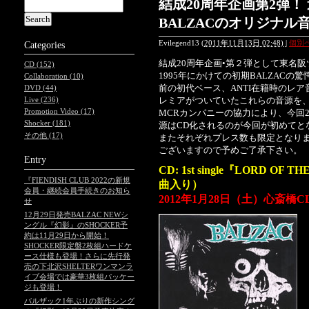
結成20周年企画第2弾！ 
BALZACのオリジナル
Evilegend13
(
2011年11月13日 02:48)
|
個別
Categories
結成20周年企画•第２弾として東名阪
CD (152)
1995年にかけての初期BALZAC
Collaboration (10)
前の初代ベース、ANTI在籍時のレ
DVD (44)
レミアがついていたこれらの音源を、
Live (236)
Promotion Video (17)
MCRカンパニーの協力により、今回
Shocker (181)
源はCD化されるのが今回が初めてと
その他 (17)
またそれぞれプレス数も限定となり
ございますので予めご了承下さい。
Entry
CD: 1st single『LORD OF 
『FIENDISH CLUB 2022の新規
曲入り）
会員・継続会員手続きのお知ら
2012年1月28日（土）心斎橋C
せ
12月29日発売BALZAC NEWシ
ングル『幻影』のSHOCKER予
約は11月29日から開始！
SHOCKER限定盤2枚組ハードケ
ース仕様も登場！さらに先行発
売の下北沢SHELTERワンマンラ
イブ会場では豪華3枚組パッケー
ジも登場！
バルザック1年ぶりの新作シング