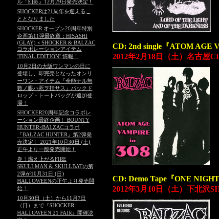
ル『幻影』12月29日発売決定！
SHOCKERは21周年を迎えるこ
ととなりました
SHOCKER オープン20周年特別
企画第11弾最終章：HISASHI
(GLAY) × SHOCKER & BALZAC
CD: 2nd single『ATOM AG
コラボレーションアイテム
2012年2月18日（土）名古屋C
"FINAL EDITION" 情報！
10月2日の大阪ワンマンの日に
登場し、即完売となったオンリ
ーワン・アイテム『全能ナル無
数ノ眼ハ死ヲ指サス』バックド
ロップ・トートバッグが追加登
場！
SHOCKER20周年記念コラボレ
ーション最終企画！ BOUNTY
HUNTER×BALZACコラボ
『BALZAC HUNTER』第2弾発
売決定！ 2021年10月30日 (土)
正午より一般発売開始！
炎！燃え上がるFIRE
SKULLMAN & SKULLBATの第
2弾が10月31日 (日)
CD: Demo Tape『ONE NIG
HALLOWEENの正午より発売開
2012年3月10日（土）下北沢S
始！
10月30日（土）から11月7日
（日）まで『SHOCKER
HALLOWEEN 21 FAIR』開催決