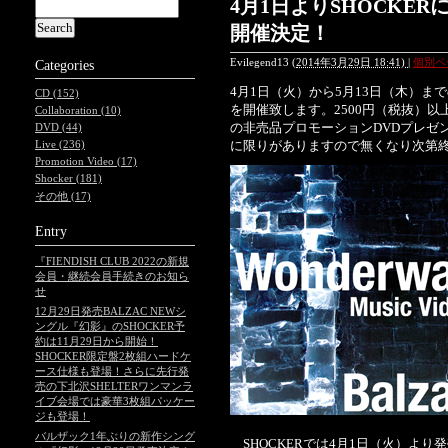
4月1日よりSHOCKER
開催決定！
Evilegend13
(
2014年3月29日 18:41)
|
個別ペ
Categories
4月1日（火）から5月13日（木）までの
CD (152)
を開催致します。2500円（税抜）以上で、
Collaboration (10)
の非売品プロモーションDVDプレゼ
DVD (44)
に限りがありますので無くなり次第
Live (236)
Promotion Video (17)
Shocker (181)
その他 (17)
Entry
『FIENDISH CLUB 2022の新規
会員・継続会員手続きのお知ら
せ
12月29日発売BALZAC NEWシ
ングル『幻影』のSHOCKER予
約は11月29日から開始！
SHOCKER限定盤2枚組ハードケ
ース仕様も登場！さらに先行発
売の下北沢SHELTERワンマンラ
イブ会場では豪華3枚組パッケー
ジも登場！
バルザック1年ぶりの新作シング
SHOCKERでは4月1日（火）よ