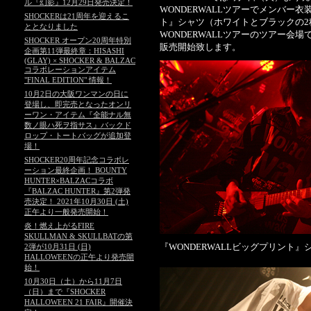
ル『幻影』12月29日発売決定！
WONDERWALLツアーでメンバー衣
SHOCKERは21周年を迎えるこ
ト』シャツ（ホワイトとブラックの
ととなりました
WONDERWALLツアーのツアー会
SHOCKER オープン20周年特別
販売開始致します。
企画第11弾最終章：HISASHI
(GLAY) × SHOCKER & BALZAC
コラボレーションアイテム
"FINAL EDITION" 情報！
10月2日の大阪ワンマンの日に
登場し、即完売となったオンリ
ーワン・アイテム『全能ナル無
数ノ眼ハ死ヲ指サス』バックド
ロップ・トートバッグが追加登
場！
SHOCKER20周年記念コラボレ
ーション最終企画！ BOUNTY
HUNTER×BALZACコラボ
『BALZAC HUNTER』第2弾発
売決定！ 2021年10月30日 (土)
正午より一般発売開始！
炎！燃え上がるFIRE
SKULLMAN & SKULLBATの第
『WONDERWALLビッグプリント』シ
2弾が10月31日 (日)
HALLOWEENの正午より発売開
始！
10月30日（土）から11月7日
（日）まで『SHOCKER
HALLOWEEN 21 FAIR』開催決