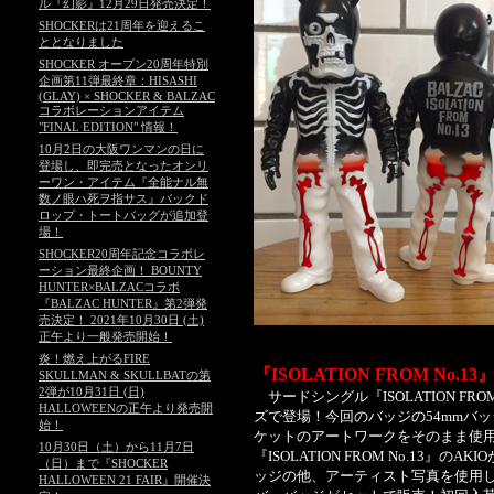
ル『幻影』12月29日発売決定！
SHOCKERは21周年を迎えるこ
ととなりました
SHOCKER オープン20周年特別
企画第11弾最終章：HISASHI
(GLAY) × SHOCKER & BALZAC
コラボレーションアイテム
"FINAL EDITION" 情報！
10月2日の大阪ワンマンの日に
登場し、即完売となったオンリ
ーワン・アイテム『全能ナル無
数ノ眼ハ死ヲ指サス』バックド
ロップ・トートバッグが追加登
場！
SHOCKER20周年記念コラボレ
ーション最終企画！ BOUNTY
HUNTER×BALZACコラボ
『BALZAC HUNTER』第2弾発
売決定！ 2021年10月30日 (土)
正午より一般発売開始！
炎！燃え上がるFIRE
『ISOLATION FROM No.
SKULLMAN & SKULLBATの第
2弾が10月31日 (日)
サードシングル『ISOLATION FR
HALLOWEENの正午より発売開
ズで登場！今回のバッジの54mmバ
始！
ケットのアートワークをそのまま使
10月30日（土）から11月7日
『ISOLATION FROM No.13
（日）まで『SHOCKER
ッジの他、アーティスト写真を使用したHI
HALLOWEEN 21 FAIR』開催決