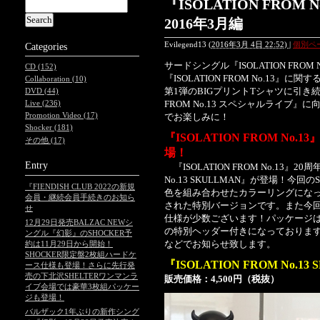
『ISOLATION FROM
2016年3月編
Evilegend13
(
2016年3月 4日 22:52)
|
個別ペ
Categories
サードシングル『ISOLATION FRO
CD (152)
『ISOLATION FROM No.1
Collaboration (10)
第1弾のBIGプリントTシャツに引き続き
DVD (44)
FROM No.13 スペシャルライ
Live (236)
Promotion Video (17)
でお楽しみに！
Shocker (181)
『ISOLATION FROM No
その他 (17)
場！
Entry
『ISOLATION FROM No.13』2
No.13 SKULLMAN』が登場！今回
『FIENDISH CLUB 2022の新規
色を組み合わせたカラーリングにな
会員・継続会員手続きのお知ら
された特別バージョンです。また今回
せ
仕様が少数ございます！パッケージは『ISOL
12月29日発売BALZAC NEWシ
の特別ヘッダー付きになっておりま
ングル『幻影』のSHOCKER予
などでお知らせ致します。
約は11月29日から開始！
SHOCKER限定盤2枚組ハードケ
『ISOLATION FROM No.13
ース仕様も登場！さらに先行発
売の下北沢SHELTERワンマンラ
販売価格：4,500円（税抜）
イブ会場では豪華3枚組パッケー
ジも登場！
バルザック1年ぶりの新作シング