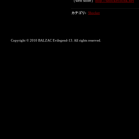
（web store）
http://shocker.ocnk.net
カテゴリ
:
Shocker
Copyright © 2010 BALZAC Evilegend-13. All rights reserved.