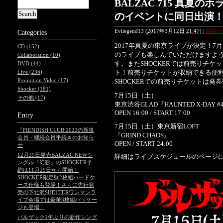
BALZAC 715 真夏の
のイベントに同日出演
Evilegend13
(
2017年3月12日 21:47)
|
個別ペ
Categories
2017年真夏の東京ライブが決定！7
CD (152)
のライブも楽しんでいただけますよ
Collaboration (10)
す。またSHOCKERでは前売りチ
DVD (44)
ト！前売りチケットが収納できる便利
Live (236)
Promotion Video (17)
SHOCKERでの前売りチケットは発
Shocker (181)
7月15日（土）
その他 (17)
東京渋谷GLAD『HAUNTED X-DAY #
OPEN 16:00 / START 17:00
Entry
7月15日（土）東京新宿LOFT
『FIENDISH CLUB 2022の新規
『GRIND CHAOS』
会員・継続会員手続きのお知ら
OPEN / START 24:00
せ
12月29日発売BALZAC NEWシ
詳細はライブスケジュールのページ
ングル『幻影』のSHOCKER予
約は11月29日から開始！
SHOCKER限定盤2枚組ハードケ
ース仕様も登場！さらに先行発
売の下北沢SHELTERワンマンラ
イブ会場では豪華3枚組パッケー
ジも登場！
バルザック1年ぶりの新作シング