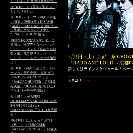
ル『幻影』12月29日発売決定！
SHOCKERは21周年を迎えるこ
ととなりました
SHOCKER オープン20周年特別
企画第11弾最終章：HISASHI
(GLAY) × SHOCKER & BALZAC
コラボレーションアイテム
"FINAL EDITION" 情報！
10月2日の大阪ワンマンの日に
登場し、即完売となったオンリ
ーワン・アイテム『全能ナル無
数ノ眼ハ死ヲ指サス』バックド
7月1日（土）京都二条 GROW
ロップ・トートバッグが追加登
『HARD AND LOUD ～京
場！
SHOCKER20周年記念コラボレ
詳しくはライブスケジュールのペー
ーション最終企画！ BOUNTY
HUNTER×BALZACコラボ
カテゴリ
:
Live
『BALZAC HUNTER』第2弾発
売決定！ 2021年10月30日 (土)
正午より一般発売開始！
炎！燃え上がるFIRE
SKULLMAN & SKULLBATの第
2弾が10月31日 (日)
HALLOWEENの正午より発売開
始！
10月30日（土）から11月7日
（日）まで『SHOCKER
HALLOWEEN 21 FAIR』開催決