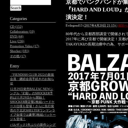
京都でパンクバンドが
『HARD AND LOUD
演決定！
Categories
Evilegend13
(
2017年4月20日 21:15)
|
個別ペ
CD (152)
Collaboration (10)
80年代から京都西部講堂で開催されてき
DVD (44)
2017年に再び京都で開催決定！京
Live (236)
TAKAYUKIの長期治療中の為、サ
Promotion Video (17)
Shocker (181)
その他 (17)
Entry
『FIENDISH CLUB 2022の新規
会員・継続会員手続きのお知ら
せ
12月29日発売BALZAC NEWシ
ングル『幻影』のSHOCKER予
約は11月29日から開始！
SHOCKER限定盤2枚組ハードケ
ース仕様も登場！さらに先行発
売の下北沢SHELTERワンマンラ
イブ会場では豪華3枚組パッケー
ジも登場！
バルザック1年ぶりの新作シング