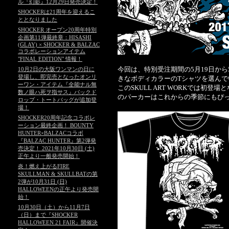
ル『幻影』12月29日発売決定！
SHOCKERは21周年を迎えるこ
ととなりました
SHOCKER オープン20周年特別
企画第11弾最終章：HISASHI
(GLAY) × SHOCKER & BALZAC
コラボレーションアイテム
"FINAL EDITION" 情報！
今回は、特別受注期間の5月19日から
10月2日の大阪ワンマンの日に
登場し、即完売となったオンリ
きなボディカラーのTシャツを選ん
ーワン・アイテム『全能ナル無
このSKULL ART WORKでは初
数ノ眼ハ死ヲ指サス』バックド
のパーカーはこれからの季節にもぴっ
ロップ・トートバッグが追加登
場！
SHOCKER20周年記念コラボレ
ーション最終企画！ BOUNTY
HUNTER×BALZACコラボ
『BALZAC HUNTER』第2弾発
売決定！ 2021年10月30日 (土)
正午より一般発売開始！
炎！燃え上がるFIRE
SKULLMAN & SKULLBATの第
2弾が10月31日 (日)
HALLOWEENの正午より発売開
始！
10月30日（土）から11月7日
（日）まで『SHOCKER
HALLOWEEN 21 FAIR』開催決