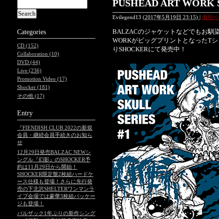
PUSHEAD ART WORK
Evilegend13
(
2017年5月19日 23:15)
|
個別ペ
BALZACのジャケットなどでもお馴染みの
Categories
WORKがビッグプリントとなったT
CD (152)
りSHOCKERにて発売中！
Collaboration (10)
DVD (44)
Live (236)
Promotion Video (17)
Shocker (181)
その他 (17)
Entry
『FIENDISH CLUB 2022の新規
会員・継続会員手続きのお知ら
せ
12月29日発売BALZAC NEWシ
ングル『幻影』のSHOCKER予
約は11月29日から開始！
SHOCKER限定盤2枚組ハードケ
ース仕様も登場！さらに先行発
売の下北沢SHELTERワンマンラ
イブ会場では豪華3枚組パッケー
ジも登場！
バルザック1年ぶりの新作シング