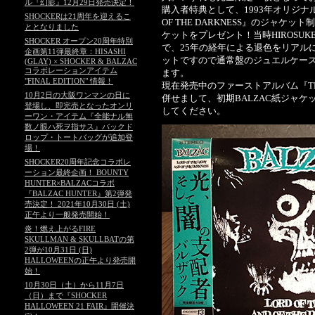
ル『幻影』12月29日発売決定！
購入者特典として、1993年オリジナル盤フ
SHOCKERは21周年を迎えるこ
OF THE DARKNESS』のジャ
ととなりました
ケットをプレゼント！当時HIROSU
SHOCKER オープン20周年特別
で、25年の経年による退色をリアル
企画第11弾最終章：HISASHI
ットですので通常盤のジュエルケー
(GLAY) × SHOCKER & BALZAC
コラボレーションアイテム
ます。
"FINAL EDITION" 情報！
現在発売中のファーストアルバム『THE 
10月2日の大阪ワンマンの日に
併せまして、初期BALZAC紙ジャ
登場し、即完売となったオンリ
してください。
ーワン・アイテム『全能ナル無
数ノ眼ハ死ヲ指サス』バックド
ロップ・トートバッグが追加登
場！
SHOCKER20周年記念コラボレ
ーション最終企画！ BOUNTY
HUNTER×BALZACコラボ
『BALZAC HUNTER』第2弾発
売決定！ 2021年10月30日 (土)
正午より一般発売開始！
炎！燃え上がるFIRE
SKULLMAN & SKULLBATの第
2弾が10月31日 (日)
HALLOWEENの正午より発売開
始！
10月30日（土）から11月7日
（日）まで『SHOCKER
HALLOWEEN 21 FAIR』開催決