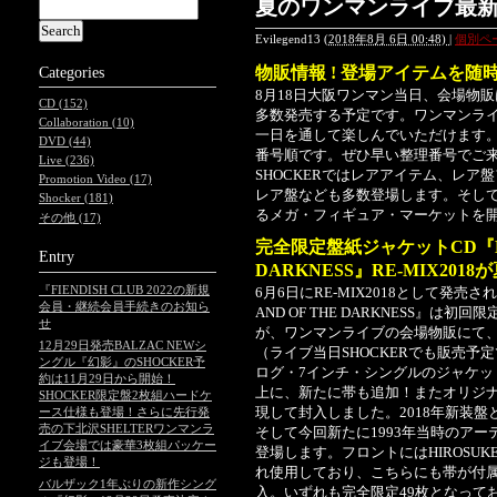
夏のワンマンライブ最新情
Evilegend13
(
2018年8月 6日 00:48)
|
個別ペ
物販情報 ! 登場アイテムを随時更
Categories
8月18日大阪ワンマン当日、会場物販
CD (152)
多数発売する予定です。ワンマンライ
Collaboration (10)
一日を通して楽しんでいただけます。
DVD (44)
番号順です。ぜひ早い整理番号でご
Live (236)
SHOCKERではレアアイテム、レ
Promotion Video (17)
レア盤なども多数登場します。そし
Shocker (181)
るメガ・フィギュア・マーケットを
その他 (17)
完全限定盤紙ジャケットCD『LORD
Entry
DARKNESS』RE-MIX20
『FIENDISH CLUB 2022の新規
6月6日にRE-MIX2018として発売され
会員・継続会員手続きのお知ら
AND OF THE DARKNESS』
せ
が、ワンマンライブの会場物販にて
12月29日発売BALZAC NEWシ
（ライブ当日SHOCKERでも販売
ングル『幻影』のSHOCKER予
ログ・7インチ・シングルのジャケッ
約は11月29日から開始！
上に、新たに帯も追加！またオリジ
SHOCKER限定盤2枚組ハードケ
現して封入しました。2018年新装
ース仕様も登場！さらに先行発
売の下北沢SHELTERワンマンラ
そして今回新たに1993年当時のア
イブ会場では豪華3枚組パッケー
登場します。フロントにはHIROSUK
ジも登場！
れ使用しており、こちらにも帯が付
バルザック1年ぶりの新作シング
入。いずれも完全限定49枚となって