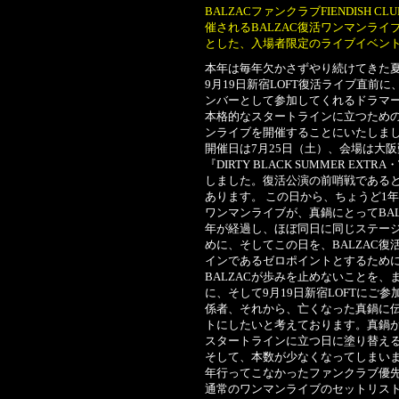
BALZACファンクラブFIENDISH 
催されるBALZAC復活ワンマンラ
とした、入場者限定のライブイベン
本年は毎年欠かさずやり続けてきた
9月19日新宿LOFT復活ライブ直前
ンバーとして参加してくれるドラマ
本格的なスタートラインに立つため
ンライブを開催することにいたしま
開催日は7月25日（土）、会場は大
『DIRTY BLACK SUMMER EXTRA・TH
しました。復活公演の前哨戦である
あります。 この日から、ちょうど1年前
ワンマンライブが、真鍋にとってBA
年が経過し、ほぼ同日に同じステー
めに、そしてこの日を、BALZAC復
インであるゼロポイントとするため
BALZACが歩みを止めないことを、まず
に、そして9月19日新宿LOFTにご
係者、それから、亡くなった真鍋に
トにしたいと考えております。真鍋が
スタートラインに立つ日に塗り替え
そして、本数が少なくなってしまい
年行ってこなかったファンクラブ優
通常のワンマンライブのセットリス