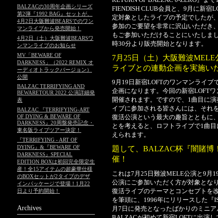
BALZACの30周年企画シリーズ
FIENDISH CLUB会員と、9月に
第2弾『1992 BAG』セットが、
定対象としたライブの予定でしたが
4月2日大阪難波BEARSでのワン
参加のご要望を非常に沢山いただき
マンライブから発売開始！
もご参加いただけることにいたしまし
4月2日（土）大阪難波BEARSワ
時30分より販売開始となります。
ンマンライブのお知らせ
MV「BEWARE OF
7月25日（土）大阪難波MELE
DARKNESS」（2022 REMIX オ
ライブとの連動企画を実施い
ーディオトラックバージョン）
公開
9月19日新宿LOFTのワンマンライ
BALZAC TERRIFYING AND
企画になります。今回の新宿LOFT
BEWARETOUR 2022 公演詳細発
開催されます。ですので、1曲目に
表
イブに参加される皆さんには、それ
BALZAC 『TERRIFYING-ART
OF DYING & BEWARE OF
復活公演という最大の趣旨とともに
DARKNESS』20周盤発売記念・
とを考えると、ロフトライブで1曲
東名阪ライブツアー決定！
えられます。
『TERRIFYING - ART OF
DYING』&『BEWARE OF
題して、BALZAC杯『闇賭博
DARKNESS』SPECIAL
催！
EDITION BOXは初回完全限定生
産！全15アイテムの超豪華仕様
これは7月25日難波MELE公演と9月
のBOXセットが2タイプのデザ
公演にご参加いただく方が対象となりま
インパッケージで登場！1月22
復活ライブのテーマとコンセプトを
日より予約開始！
を筆頭に、1996年にリリースした『ISO
Archives
月7日に発売となったばかりのミニアル
BALZACが初めて新宿LOFTに出演