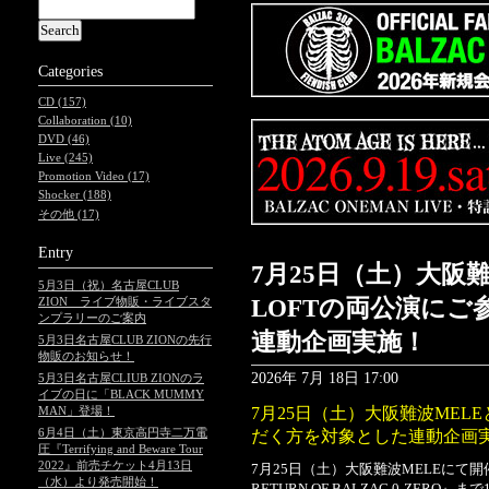
Categories
CD (157)
Collaboration (10)
DVD (46)
Live (245)
Promotion Video (17)
Shocker (188)
その他 (17)
Entry
7月25日（土）大阪難
5月3日（祝）名古屋CLUB
ZION ライブ物販・ライブスタ
LOFTの両公演に
ンプラリーのご案内
連動企画実施！
5月3日名古屋CLUB ZIONの先行
物販のお知らせ！
2026年 7月 18日 17:00
5月3日名古屋CLIUB ZIONのラ
イブの日に「BLACK MUMMY
MAN」登場！
7月25日（土）大阪難波MELE
6月4日（土）東京高円寺二万電
だく方を対象とした連動企画
圧『Terrifying and Beware Tour
2022』前売チケット4月13日
7月25日（土）大阪難波MELEにて開催
（水）より発売開始！
RETURN OF BALZAC 0-ZE