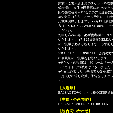
家族・ご友人さま分のチケットを複
備考欄に、9月19日新宿LOFTのチ
回の整理番号もFC会員の方と連番に
●FC会員の方も、メール予約にてお
記載をお願いします。 ●9月19日新宿
方は、SHOCKER WEB STOR
ください。
お申し込みの際、必ず備考欄に、9月1
いたします。 ●7月25日難波MELE
のご提示が必要となります。必ず前も
いたします。
※BALZAC FIENDISH CLUB
に会員証のご提示をお願いします。
●チケットの販売は、FCホームページ
レイガイドでの販売はございません
●今回は通常よりも来場者人数を限
一定人数に達し次第、予告なくチケ
す。
【入場順】
BALZAC FCチケット→SHOCKER
【主催・企画/制作】
BALZAC / EVILEGEND THIRTEEN
【総合問い合わせ】