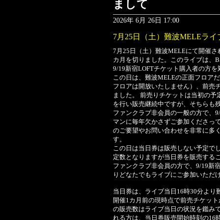
まして
2026年 6月 26日 17:00
7月25日（土）難波MELEラ
7月25日（土）難波MELEにて開催さ
カ月を切りました。このライブは、BALZ
9/19新宿LOFTチケット購入者の
この日は、難波MELEの正面フロア
フロアは開放いたしません）、前売
ました。 前売りチケットは当初の予
を行い販売継続中ですが、そちらも
ファンクラブ非会員の一般の方で、9/
マンに毎年欠かさずご参加くださっ
のご要望やお問い合わせを非常に多
す。
この日は当日券は販売しない予定で
定数となりますが当日券を販売する
ファンクラブ非会員の方で、9/19新
りどなたでもライブにご参加いただ
当日券は、ライブ当日16時30分より
開催1カ月前の現時点で前売チケッ
の販売数はライブ当日の状況を鑑み
れる方は、当日券販売開始時刻の16