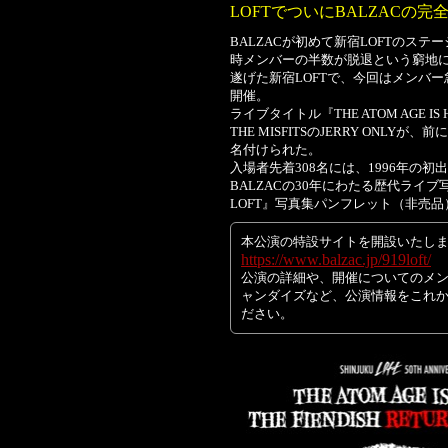
LOFTでついにBALZACの
BALZACが初めて新宿LOFTのステ
時メンバーの半数が脱退という窮地
遂げた新宿LOFTで、今回はメンバ
開催。
ライブタイトル『THE ATOM AGE IS HE
THE MISFITSのJERRY ONL
名付けられた。
入場者先着308名には、1996年の
BALZACの30年にわたる歴代ライブ写真
LOFT』写真集パンフレット（非売
本公演の特設サイトを開設いたし
https://www.balzac.jp/919loft/
公演の詳細や、開催についてのメ
ャンダイズなど、公演情報をこれ
ださい。