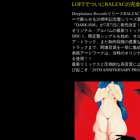
LOFTでついにBALZACの
Diwphalanx Recordsリリー
ーで蘇らせる20周年記念盤シリーズ
『DARK-ISM』が7月7日に発売決定
オリジナル・アルバムの最新リミッ
DISC 1、限定盤シングルを始め、
ア・トラック、また制作段階の貴重
トラックまで、関連音源を一挙に集結し
表紙アートワークは、当時のオリジ
を使用！！
最新リミックスと圧倒的な高音質に
び起こす「20TH ANNIVERSARY 