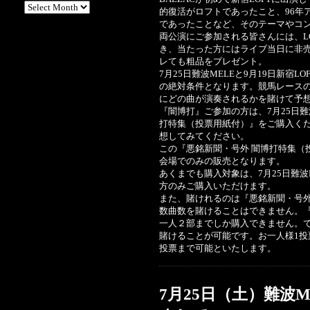
的復活がロフトであったこと、96年ア
であったことなど、そのテーマやコ
両公演にご参加される皆さんには、L
き、当たった方にはライブ当日に非
レても粗品をプレゼント。
7月25日難波MELEと9月19日新宿
の絶対条件となります。競馬レースの
にどの曲が演奏されるかを賭けて予
『闇博打』ご参加の方は、7月25日難
打特集（投票用紙付）』をご購入くだ
想してみてください。
この『悪銘新聞・号外 闇博打特集（投
会場でのみの販売となります。
あくまでも購入対象は、7月25日難波M
方のみご購入いただけます。
また、賭けれるのは『悪銘新聞・号外
数曲数を賭けることはできません。
一人２部までしか購入できません。で
賭けることが可能です。お一人様1投
投票まで可能といたします。
7月25日（土）難波