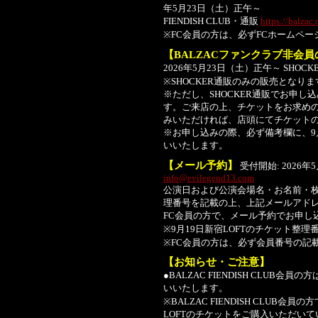
年5月23日（土）正午～
FIENDISH CLUB・通販
https://balzac.
※FC会員の方は、必ずFCホームペ
【BALZACファンクラブ非会
2026年5月23日（土）正午～ SHOC
※SHOCKER通販のみの販売となり
※ただし、SHOCKER通販でお申
す。ご来店の上、チケットをお求め
みいただければ、店頭にてチケット
※お申し込みの際、必ず備考欄に、9月
いいたします。
【メール予約】
受付開始: 2026
info@evilegend13.com
公演日および公演会場名・お名前・枚数
理番号を記載の上、上記メールアド
FC会員の方で、メール予約でお申し
※9月19日新宿LOFTのチケット整
※FC会員の方は、必ず会員番号の記
【お知らせ・ご注意】
●BALZAC FIENDISH CLU
いいたします。
※BALZAC FIENDISH CLUB
LOFTのチケットをご購入いただいて