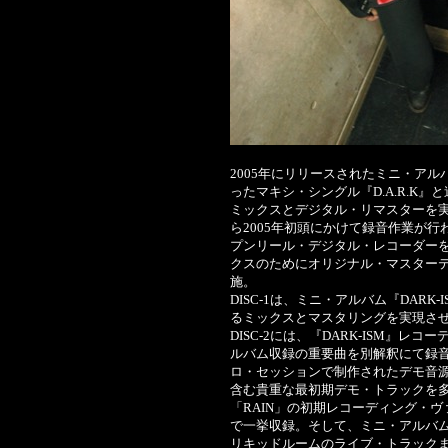
2005年にリリースされたミニ・アル
ったマキシ・シングル『D.A.R.K
ミックスとデジタル・リマスターを実現
ら2005年初頭にかけて録音作業が行
プンリール・デジタル・レコーダー
クスのためにオリジナル・マスター
施。
DISC-1は、ミニ・アルバム『DAR
るミックスとマスタリングを実現さ
DISC-2には、『DARK-ISM』
ルバム収録の重要曲を別解釈にて録
ロ・セッションで制作されたデモ音源と
含む貴重な最初期デモ・トラックを
「RAIN」の初期レコーディング・
で一挙収録。そして、ミニ・アルバム『
リキッドルームのライブ・トラックまで収